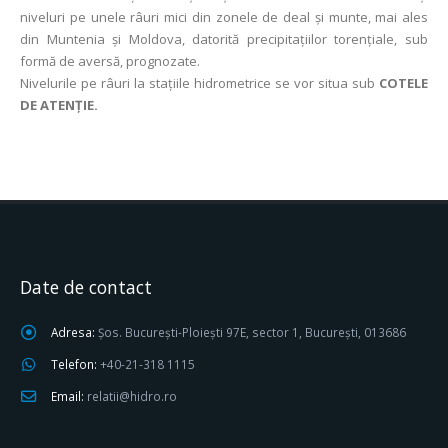
niveluri pe unele râuri mici din zonele de deal și munte, mai ales
din Muntenia și Moldova, datorită precipitațiilor torențiale, sub
formă de aversă, prognozate.
Nivelurile pe râuri la stațiile hidrometrice se vor situa sub
COTELE
DE ATENȚIE.
Date de contact
Adresa:
Șos. București-Ploiești 97E, sector 1, București, 013686
Telefon:
+40-21-318 1115
Email:
relatii@hidro.ro