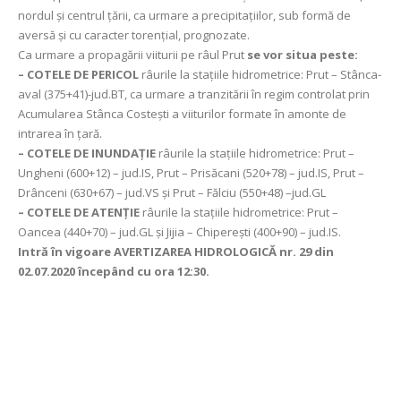
nordul şi centrul ţării, ca urmare a precipitaţiilor, sub formă de
aversă și cu caracter torențial, prognozate.
Ca urmare a propagării viiturii pe râul Prut
se vor situa peste:
– COTELE DE PERICOL
râurile la staţiile hidrometrice: Prut – Stânca-
aval (375+41)-jud.BT, ca urmare a tranzitării în regim controlat prin
Acumularea Stânca Costeşti a viiturilor formate în amonte de
intrarea în ţară.
– COTELE DE INUNDAȚIE
râurile la stațiile hidrometrice: Prut –
Ungheni (600+12) – jud.IS, Prut – Prisăcani (520+78) – jud.IS, Prut –
Drânceni (630+67) – jud.VS şi Prut – Fălciu (550+48) –jud.GL
– COTELE DE ATENȚIE
râurile la stațiile hidrometrice: Prut –
Oancea (440+70) – jud.GL şi Jijia – Chipereşti (400+90) – jud.IS.
Intră în vigoare AVERTIZAREA HIDROLOGICĂ nr. 29 din
02.07.2020 începând cu ora 12:30.