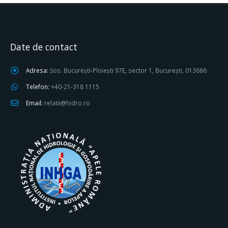
Date de contact
Adresa:
Șos. București-Ploiești 97E, sector 1, București, 013686
Telefon:
+40-21-318 1115
Email:
relatii@hidro.ro