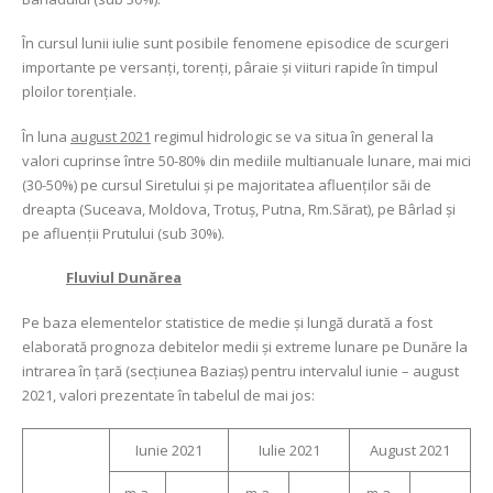
În cursul lunii iulie sunt posibile fenomene episodice de scurgeri
importante pe versanţi, torenţi, pâraie şi viituri rapide în timpul
ploilor torenţiale.
În luna
august 2021
regimul hidrologic se va situa în general la
valori cuprinse între 50-80% din mediile multianuale lunare, mai mici
(30-50%) pe cursul Siretului şi pe majoritatea afluenţilor săi de
dreapta (Suceava, Moldova, Trotuş, Putna, Rm.Sărat), pe Bârlad şi
pe afluenţii Prutului (sub 30%).
Fluviul Dunărea
Pe baza elementelor statistice de medie şi lungă durată a fost
elaborată prognoza debitelor medii şi extreme lunare pe Dunăre la
intrarea în ţară (secţiunea Baziaş) pentru intervalul iunie – august
2021, valori prezentate în tabelul de mai jos:
Iunie 2021
Iulie 2021
August 2021
m.a.
m.a.
m.a.