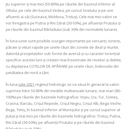
Jiu superior şi mai mici (50-80%) pe râurile din bazinul inferior al
Oltului, pe cele din bazinul Vedea, pe cursul Siretului şi pe unii
afluenţi ai săi (Suceava, Moldova, Trotuş). Cele mai mici valori se
vor înregistra pe Putna şi Rm.Sărat (30-50%), pe afluenţii Prutului şi
pe râurile din bazinul Bârladului (sub 30% din normalele lunare).
În luna iunie sunt posibile scurgeri importante pe versanţi, torenţi,
pâraie şi viituri rapide pe unele râuri din zonele de deal şi munte,
datorită precipitaţiilor sub formă de aversă şi cu caracter torenţial
specifice acestei luni şi creşteri mai însemnate de niveluri şi debite,
cu depăşirea COTELOR DE APᾸRARE pe unele râuri, îndeosebi din
jumătatea de nord a ţării.
În luna
iulie 2021
regimul hidrologic se va situa în general la valori
cuprinse între 50-80% din mediile multianuale lunare, mai mari (80–
100%) pe râurile din bazinele hidrografice: Vişeu, Iza, Tur, Someş,
Crasna, Barcău, Crişul Repede, Crişul Negru, Crişul Alb, Bega Veche,
Bega, Timiş, în bazinul inferior al Mureşului şi pe cursul superior al
Jiului) şi mai mici pe râurile din bazinele hidrografice: Trotuş, Putna,
Rm.Sărat (30-50%), pe afluenţii Prutului şi pe râurile din bazinul
Bârladului (sub 30%).