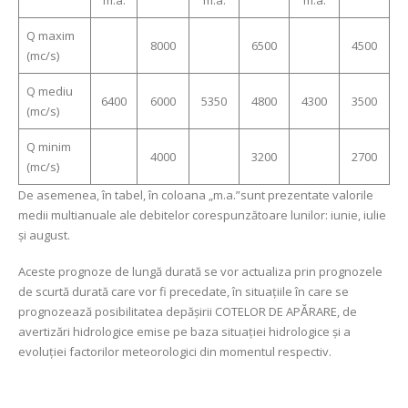
Q maxim
8000
6500
4500
(mc/s)
Q mediu
6400
6000
5350
4800
4300
3500
(mc/s)
Q minim
4000
3200
2700
(mc/s)
De asemenea, în tabel, în coloana „m.a.”sunt prezentate valorile
medii multianuale ale debitelor corespunzătoare lunilor: iunie, iulie
şi august.
Aceste prognoze de lungă durată se vor actualiza prin prognozele
de scurtă durată care vor fi precedate, în situaţiile în care se
prognozează posibilitatea depăşirii COTELOR DE APᾸRARE, de
avertizări hidrologice emise pe baza situaţiei hidrologice şi a
evoluţiei factorilor meteorologici din momentul respectiv.