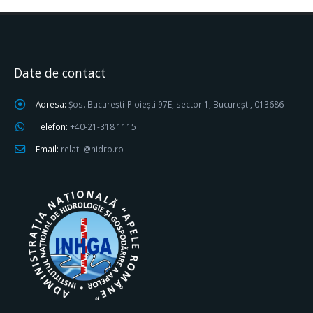
Date de contact
Adresa:
Șos. București-Ploiești 97E, sector 1, București, 013686
Telefon:
+40-21-318 1115
Email:
relatii@hidro.ro