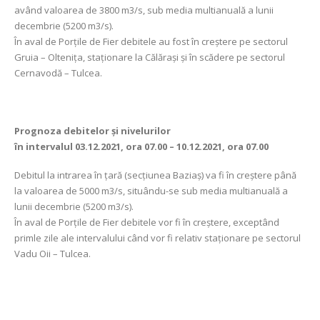
având valoarea de 3800 m3/s, sub media multianuală a lunii
decembrie (5200 m3/s).
În aval de Porţile de Fier debitele au fost în creștere pe sectorul
Gruia – Oltenița, staționare la Călărași și în scădere pe sectorul
Cernavodă – Tulcea.
Prognoza debitelor şi nivelurilor
în intervalul 03.12.2021, ora 07.00 – 10.12.2021, ora 07.00
Debitul la intrarea în ţară (secţiunea Baziaş) va fi în creștere până
la valoarea de 5000 m3/s, situându-se sub media multianuală a
lunii decembrie (5200 m3/s).
În aval de Porţile de Fier debitele vor fi în creștere, exceptând
primle zile ale intervalului când vor fi relativ staționare pe sectorul
Vadu Oii – Tulcea.