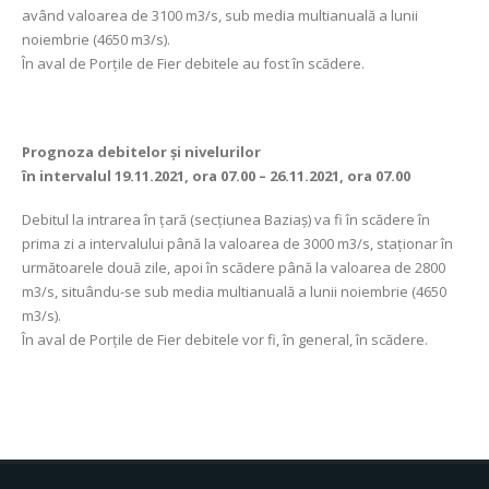
având valoarea de 3100 m3/s, sub media multianuală a lunii
noiembrie (4650 m3/s).
În aval de Porţile de Fier debitele au fost în scădere.
Prognoza debitelor şi nivelurilor
în intervalul 19.11.2021, ora 07.00 – 26.11.2021, ora 07.00
Debitul la intrarea în ţară (secţiunea Baziaş) va fi în scădere în
prima zi a intervalului până la valoarea de 3000 m3/s, staționar în
următoarele două zile, apoi în scădere până la valoarea de 2800
m3/s, situându-se sub media multianuală a lunii noiembrie (4650
m3/s).
În aval de Porţile de Fier debitele vor fi, în general, în scădere.