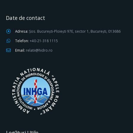
Date de contact
Adresa:
Șos. București-Ploiești 97E, sector 1, București, 013686
Telefon:
+40-21-318 1115
Email:
relatii@hidro.ro
Legături Utile