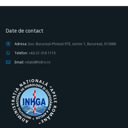
Date de contact
Adresa:
Șos. București-Ploiești 97E, sector 1, București, 013686
Telefon:
+40-21-318 1115
Email:
relatii@hidro.ro