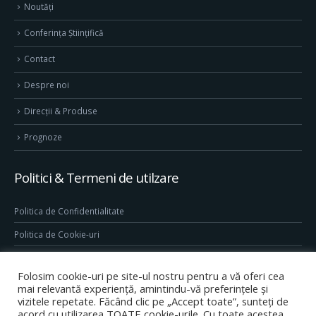
Noutăți
Conferința Științifică
Contact
Despre noi
Direcţii & Produse
Prognoze
Politici & Termeni de utilzare
Politica de Confidentialitate
Politica de Cookie-uri
Termeni & Conditii
Folosim cookie-uri pe site-ul nostru pentru a vă oferi cea
Conditii generale de utilizare site
mai relevantă experiență, amintindu-vă preferințele și
vizitele repetate. Făcând clic pe „Accept toate”, sunteți de
acord cu utilizarea TOATE cookie-urile. Cu toate acestea,