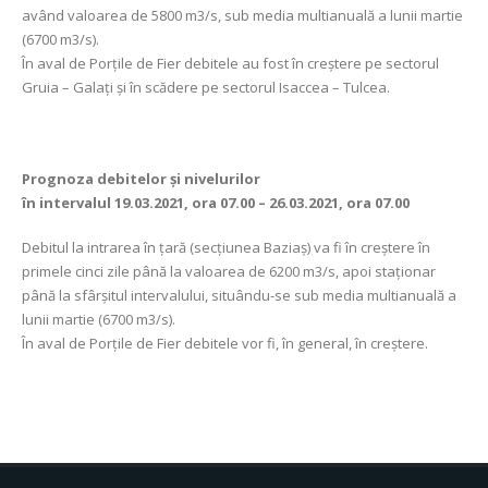
având valoarea de 5800 m3/s, sub media multianuală a lunii martie
(6700 m3/s).
În aval de Porţile de Fier debitele au fost în creștere pe sectorul
Gruia – Galați și în scădere pe sectorul Isaccea – Tulcea.
Prognoza debitelor şi nivelurilor
în intervalul 19.03.2021, ora 07.00 – 26.03.2021, ora 07.00
Debitul la intrarea în ţară (secţiunea Baziaş) va fi în creștere în
primele cinci zile până la valoarea de 6200 m3/s, apoi staționar
până la sfârșitul intervalului, situându-se sub media multianuală a
lunii martie (6700 m3/s).
În aval de Porţile de Fier debitele vor fi, în general, în creștere.