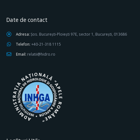
Date de contact
Adresa:
Șos. București-Ploiești 97E, sector 1, București, 013686
Telefon:
+40-21-318 1115
Email:
relatii@hidro.ro