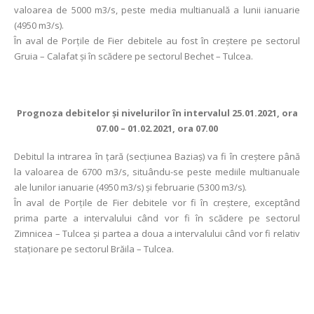
valoarea de 5000 m3/s, peste media multianuală a lunii ianuarie
(4950 m3/s).
În aval de Porţile de Fier debitele au fost în creștere pe sectorul
Gruia – Calafat și în scădere pe sectorul Bechet – Tulcea.
Prognoza debitelor şi nivelurilor în intervalul 25.01.2021, ora
07.00 – 01.02.2021, ora 07.00
Debitul la intrarea în ţară (secţiunea Baziaş) va fi în creștere până
la valoarea de 6700 m3/s, situându-se peste mediile multianuale
ale lunilor ianuarie (4950 m3/s) și februarie (5300 m3/s).
În aval de Porţile de Fier debitele vor fi în creștere, exceptând
prima parte a intervalului când vor fi în scădere pe sectorul
Zimnicea – Tulcea și partea a doua a intervalului când vor fi relativ
staționare pe sectorul Brăila – Tulcea.