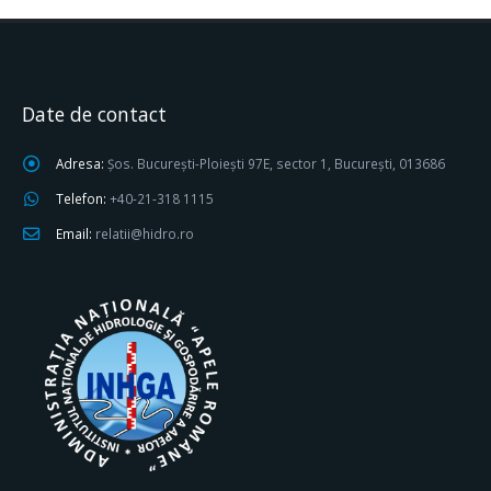
Date de contact
Adresa:
Șos. București-Ploiești 97E, sector 1, București, 013686
Telefon:
+40-21-318 1115
Email:
relatii@hidro.ro