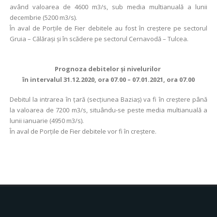
având valoarea de 4600 m3/s, sub media multianuală a lunii
decembrie (5200 m3/s).
În aval de Porţile de Fier debitele au fost în creștere pe sectorul
Gruia – Călărași și în scădere pe sectorul Cernavodă – Tulcea.
Prognoza debitelor şi nivelurilor
în intervalul 31.12.2020, ora 07.00 – 07.01.2021, ora 07.00
Debitul la intrarea în ţară (secţiunea Baziaş) va fi în creștere până
la valoarea de 7200 m3/s, situându-se peste media multianuală a
lunii ianuarie (4950 m3/s).
În aval de Porţile de Fier debitele vor fi în creștere.