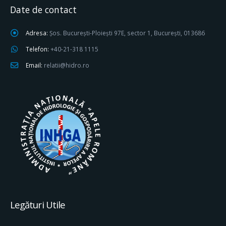
Date de contact
Adresa:
Șos. București-Ploiești 97E, sector 1, București, 013686
Telefon:
+40-21-318 1115
Email:
relatii@hidro.ro
Legături Utile