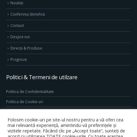
Noutăți
Conferința Științifică
Contact
Despre noi
Direcţii & Produse
Prognoze
Politici & Termeni de utilzare
Politica de Confidentialitate
Politica de Cookie-uri
Termeni & Conditii
Folosim cookie-uri pe site-ul nostru pentru a vă oferi cea
Conditii generale de utilizare site
mai relevantă experiență, amintindu-vă preferințele și
vizitele repetate. Făcând clic pe „Accept toate”, sunteți de
acord cu utilizarea TOATE cookie-urile. Cu toate acestea,