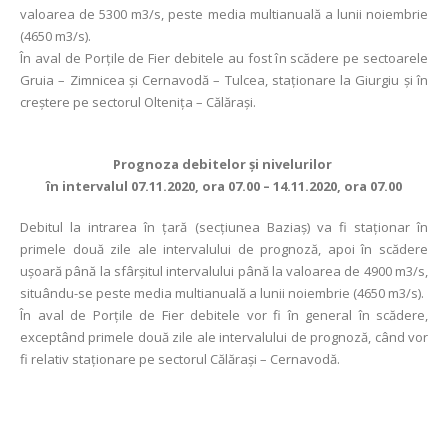
valoarea de 5300 m3/s, peste media multianuală a lunii noiembrie
(4650 m3/s).
În aval de Porţile de Fier debitele au fost în scădere pe sectoarele
Gruia – Zimnicea și Cernavodă – Tulcea, staționare la Giurgiu și în
creștere pe sectorul Oltenița – Călărași.
Prognoza debitelor şi nivelurilor
în intervalul 07.11.2020, ora 07.00 – 14.11.2020, ora 07.00
Debitul la intrarea în ţară (secţiunea Baziaş) va fi staționar în
primele două zile ale intervalului de prognoză, apoi în scădere
ușoară până la sfârșitul intervalului până la valoarea de 4900 m3/s,
situându-se peste media multianuală a lunii noiembrie (4650 m3/s).
În aval de Porţile de Fier debitele vor fi în general în scădere,
exceptând primele două zile ale intervalului de prognoză, când vor
fi relativ staționare pe sectorul Călărași – Cernavodă.