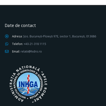
Date de contact
Adresa:
Șos. București-Ploiești 97E, sector 1, București, 013686
Telefon:
+40-21-318 1115
Email:
relatii@hidro.ro