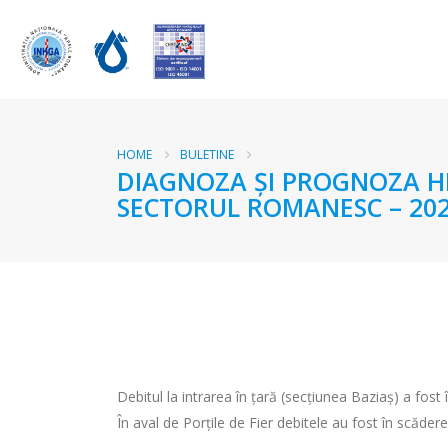
HOME
BULETINE
DIAGNOZA ŞI PROGNOZA HI
SECTORUL ROMANESC – 202
Debitul la intrarea în ţară (secţiunea Baziaş) a fo
În aval de Porţile de Fier debitele au fost în scăder