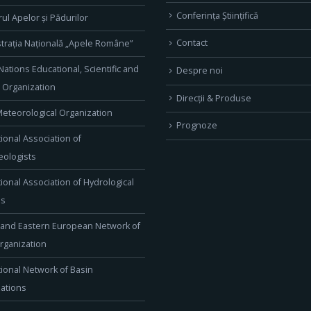
Conferința Științifică
rul Apelor și Pădurilor
Contact
trația Națională „Apele Române”
Nations Educational, Scientific and
Despre noi
l Organization
Direcţii & Produse
eteorological Organization
Prognoze
tional Association of
ologists
tional Association of Hydrological
es
 and Eastern European Network of
rganization
tional Network of Basin
ations