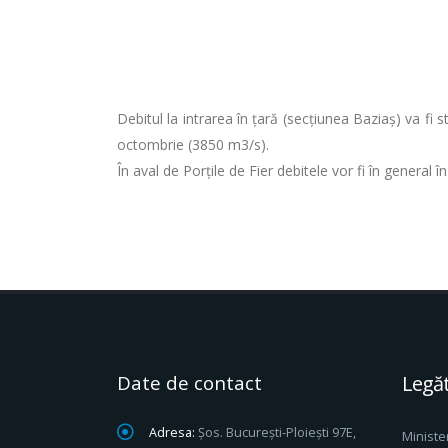
Debitul la intrarea în ţară (secţiunea Baziaş) va fi
octombrie (3850 m3/s).
În aval de Porţile de Fier debitele vor fi în general 
Date de contact
Legăt
Adresa:
Șos. București-Ploiești 97E,
Ministe