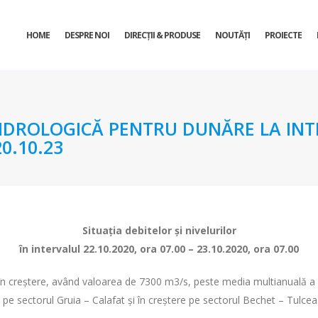
HOME
DESPRE NOI
DIRECŢII & PRODUSE
NOUTĂȚI
PROIECTE
DROLOGICĂ PENTRU DUNĂRE LA INTR
0.10.23
Situaţia debitelor şi nivelurilor
în intervalul 22.10.2020, ora 07.00 – 23.10.2020, ora 07.00
st în creștere, având valoarea de 7300 m3/s, peste media multianuală a
e pe sectorul Gruia – Calafat și în creștere pe sectorul Bechet – Tulcea