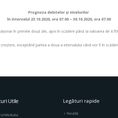
Prognoza debitelor şi nivelurilor
în intervalul 23.10.2020, ora 07.00 – 30.10.2020, ora 07.00
 staționar în primele două zile, apoi în scădere până la valoarea de 6
în creștere, exceptând partea a doua a intervalului când vor fi în scăder
uri Utile
Legături rapide
Noutăți
rul Mediului