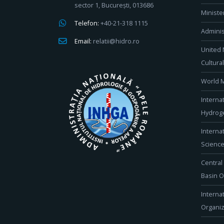
sector 1, București, 013686
Ministe
Telefon:
+40-21-318 1115
Adminis
Email:
relatii@hidro.ro
United 
Cultura
World M
Interna
Hydroge
Interna
Scienc
Central
Basin O
Interna
Organiz