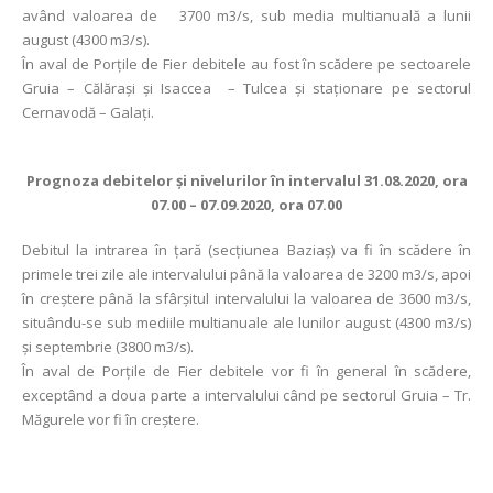
având valoarea de 3700 m3/s, sub media multianuală a lunii
august (4300 m3/s).
În aval de Porţile de Fier debitele au fost în scădere pe sectoarele
Gruia – Călăraşi şi Isaccea – Tulcea şi staţionare pe sectorul
Cernavodă – Galaţi.
Prognoza debitelor şi nivelurilor în intervalul 31.08.2020, ora
07.00 – 07.09.2020, ora 07.00
Debitul la intrarea în ţară (secţiunea Baziaş) va fi în scădere în
primele trei zile ale intervalului până la valoarea de 3200 m3/s, apoi
în creștere până la sfârșitul intervalului la valoarea de 3600 m3/s,
situându-se sub mediile multianuale ale lunilor august (4300 m3/s)
și septembrie (3800 m3/s).
În aval de Porţile de Fier debitele vor fi în general în scădere,
exceptând a doua parte a intervalului când pe sectorul Gruia – Tr.
Măgurele vor fi în creștere.