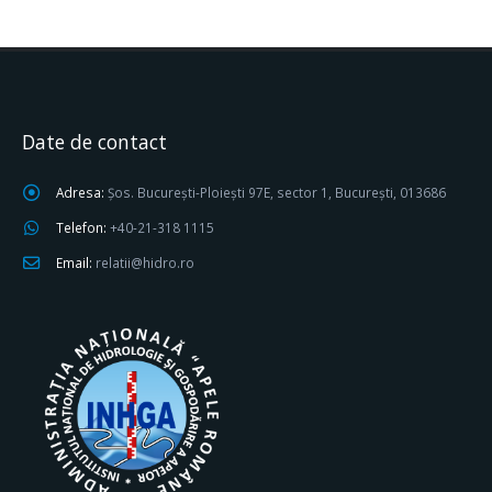
Date de contact
Adresa:
Șos. București-Ploiești 97E, sector 1, București, 013686
Telefon:
+40-21-318 1115
Email:
relatii@hidro.ro