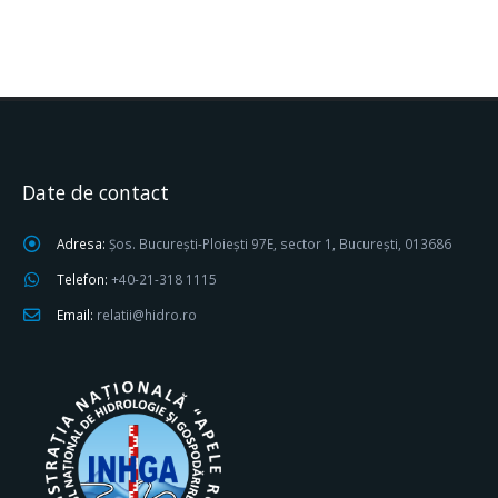
Date de contact
Adresa:
Șos. București-Ploiești 97E, sector 1, București, 013686
Telefon:
+40-21-318 1115
Email:
relatii@hidro.ro