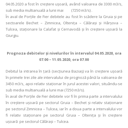
04.05.2020 a fost în creștere ușoară, având valoarea de 3300 m3/s,
sub media multianuală a lunii mai (7250 m3/s) .
În aval de Porţile de Fier debitele au fost în scădere la Gruia şi pe
sectoarele Bechet – Zimnicea, Olteniţa – Călăraşi şi Hârşova –
Tulcea, staționare la Calafat şi Cernavodă şi în creştere uşoară la
Giurgiu.
Prognoza debitelor şi nivelurilor în intervalul 04.05.2020, ora
07.00 – 11.05.2020, ora 07.00
Debitul la intrarea în ţară (secţiunea Baziaş) va în creștere uşoară
în primele trei zile ale intervalului de prognoză până la valoarea de
3450 m3/s, apoi relativ staționar în jurul acestei valori, situându-se
sub media multianuală a lunii mai (7250 m3/s).
În aval de Porţile de Fier debitele vor fi în prima parte a intervalului
în creștere uşoară pe sectorul Gruia – Bechet şi relativ staționare
pe sectorul Zimnicea – Tulcea, iar în a doua parte a intervalului vor
fi relativ staţionare pe sectorul Gruia – Olteniţa și în creştere
uşoară pe sectorul Călăraşi – Tulcea.