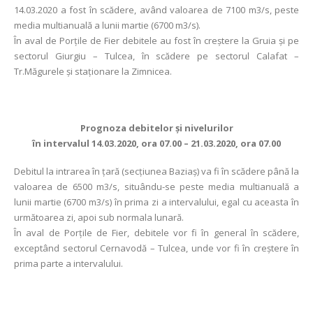
14.03.2020 a fost în scădere, având valoarea de 7100 m3/s, peste
media multianuală a lunii martie (6700 m3/s).
În aval de Porţile de Fier debitele au fost în creştere la Gruia și pe
sectorul Giurgiu – Tulcea, în scădere pe sectorul Calafat –
Tr.Măgurele şi staţionare la Zimnicea.
Prognoza debitelor şi nivelurilor
în intervalul 14.03.2020, ora 07.00 – 21.03.2020, ora 07.00
Debitul la intrarea în ţară (secţiunea Baziaş) va fi în scădere până la
valoarea de 6500 m3/s, situându-se peste media multianuală a
lunii martie (6700 m3/s) în prima zi a intervalului, egal cu aceasta în
următoarea zi, apoi sub normala lunară.
În aval de Porţile de Fier, debitele vor fi în general în scădere,
exceptând sectorul Cernavodă – Tulcea, unde vor fi în creştere în
prima parte a intervalului.