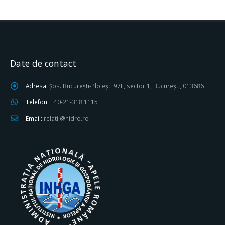
Date de contact
Adresa:
Șos. București-Ploiești 97E, sector 1, București, 013686
Telefon:
+40-21-318 1115
Email:
relatii@hidro.ro