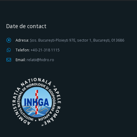
Date de contact
Adresa:
Șos. București-Ploiești 97E, sector 1, București, 013686
Telefon:
+40-21-318 1115
Email:
relatii@hidro.ro