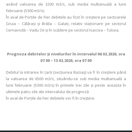
având valoarea de 3200 m3/s, sub media multianuală a lunii
februarie (5300 m3/s).
În aval de Porţile de Fier debitele au fost în creștere pe sectoarele
Gruia – Călărași și Brăila – Galați, relativ staționare pe sectorul
Cernavodă – Vadu Oii și în scădere pe sectorul Isaccea – Tulcea.
Prognoza debitelor şi nivelurilor în intervalul 06.02.2020, ora
07.00 – 13.02.2020, ora 07.00
Debitul la intrarea în ţară (secţiunea Baziaş) va fi în creștere până
la valoarea de 6500 m3/s, situându-se sub media multianuală a
lunii februarie (5300 m3/s) în primele trei zile și peste aceasta în
ultimele patru zile ale intervalului de prognoză.
În aval de Porţile de Fier debitele vor fi în creștere.