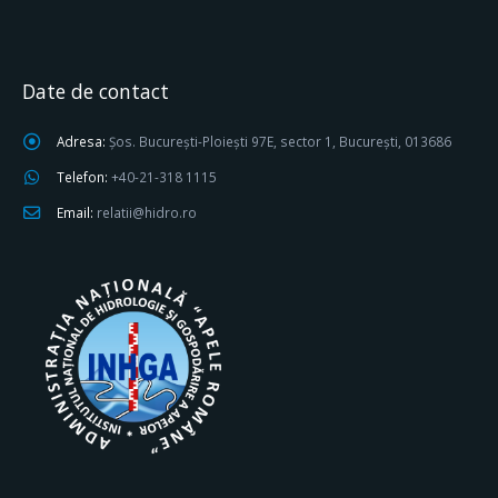
Date de contact
Adresa:
Șos. București-Ploiești 97E, sector 1, București, 013686
Telefon:
+40-21-318 1115
Email:
relatii@hidro.ro