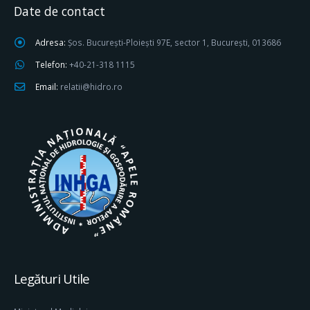
Date de contact
Adresa:
Șos. București-Ploiești 97E, sector 1, București, 013686
Telefon:
+40-21-318 1115
Email:
relatii@hidro.ro
Legături Utile