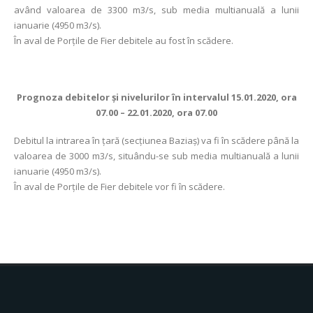
având valoarea de 3300 m3/s, sub media multianuală a lunii
ianuarie (4950 m3/s).
În aval de Porţile de Fier debitele au fost în scădere.
Prognoza debitelor şi nivelurilor în intervalul 15.01.2020, ora
07.00 – 22.01.2020, ora 07.00
Debitul la intrarea în ţară (secţiunea Baziaş) va fi în scădere până la
valoarea de 3000 m3/s, situându-se sub media multianuală a lunii
ianuarie (4950 m3/s).
În aval de Porţile de Fier debitele vor fi în scădere.