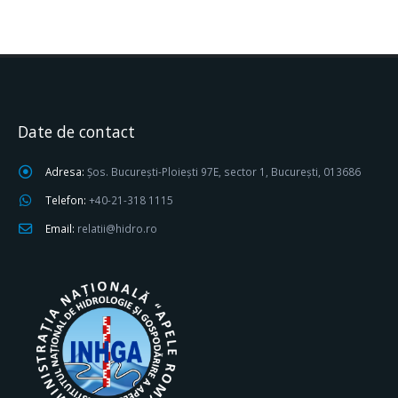
Date de contact
Adresa:
Șos. București-Ploiești 97E, sector 1, București, 013686
Telefon:
+40-21-318 1115
Email:
relatii@hidro.ro