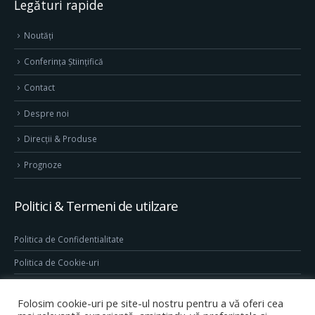
Legături rapide
Noutăți
Conferința Științifică
Contact
Despre noi
Direcţii & Produse
Prognoze
Politici & Termeni de utilzare
Politica de Confidentialitate
Politica de Cookie-uri
Termeni & Conditii
Folosim cookie-uri pe site-ul nostru pentru a vă oferi cea
Conditii generale de utilizare site