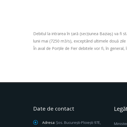
Debitul la intrarea în ţară (secţiunea Baziaş) va fi
lunii mai (7250 m3/s), exceptând ultimele două zile a
În aval de Porţile de Fier debitele vor fi, în general, 
Date de contact
Legăt
Adresa:
Șos. București-Ploiești 97E,
Ministe