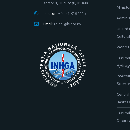
sector 1, București, 013686
Ministe
Telefon:
+40-21-318 1115
Adminis
Email:
relatii@hidro.ro
United 
Cultura
World M
Interna
Hydroge
Interna
Scienc
Central
Basin O
Interna
Organiz