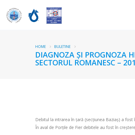
HOME
BULETINE
DIAGNOZA ŞI PROGNOZA HI
SECTORUL ROMANESC – 201
Debitul la intrarea în ţară (secţiunea Baziaş) a fos
În aval de Porţile de Fier debitele au fost în creștere