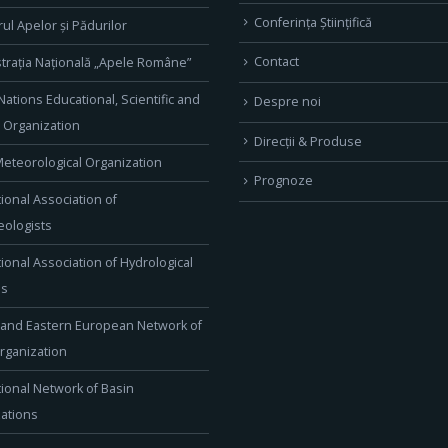
Conferința Științifică
rul Apelor și Pădurilor
Contact
trația Națională „Apele Române”
Nations Educational, Scientific and
Despre noi
l Organization
Direcţii & Produse
eteorological Organization
Prognoze
tional Association of
ologists
tional Association of Hydrological
es
 and Eastern European Network of
rganization
tional Network of Basin
ations