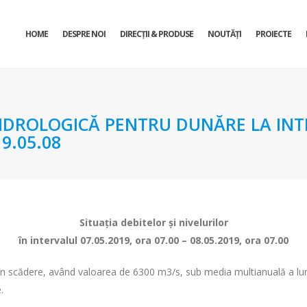
HOME
DESPRE NOI
DIRECŢII & PRODUSE
NOUTĂȚI
PROIECTE
DROLOGICĂ PENTRU DUNĂRE LA INTR
9.05.08
Situaţia debitelor şi nivelurilor
în intervalul 07.05.2019, ora 07.00 – 08.05.2019, ora 07.00
t în scădere, având valoarea de 6300 m3/s, sub media multianuală a luni
.