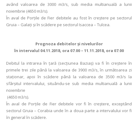
având valoarea de 3000 m3/s, sub media multianuală a lunii
noiembrie (4650 m3/s).
În aval de Porţile de Fier debitele au fost în creștere pe sectorul
Gruia – Galaţi și în scădere pe sectorul Isaccea – Tulcea.
Prognoza debitelor şi nivelurilor
în intervalul 04.11.2018, ora 07.00 – 11.11.2018, ora 07.00
Debitul la intrarea în ţară (secţiunea Baziaş) va fi în creștere în
primele trei zile până la valoarea de 3900 m3/s, ȋn următoarea zi
staţionar, apoi în scădere până la valoarea de 3500 m3/s la
sfârșitul intervalului, situându-se sub media multianuală a lunii
noiembrie
(4650 m3/s).
În aval de Porţile de Fier debitele vor fi în creștere, exceptând
sectorul Gruia – Corabia unde ȋn a doua parte a intervalului vor fi
ȋn general ȋn scădere.