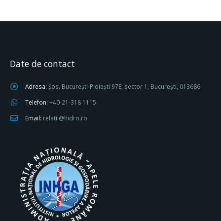
Date de contact
Adresa:
Șos. București-Ploiești 97E, sector 1, București, 013686
Telefon:
+40-21-318 1115
Email:
relatii@hidro.ro