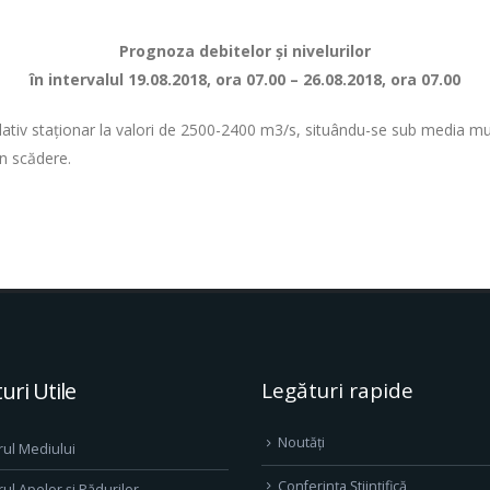
Prognoza debitelor şi nivelurilor
în intervalul 19.08.2018, ora 07.00 – 26.08.2018, ora 07.00
 relativ staționar la valori de 2500-2400 m3/s, situându-se sub media mu
în scădere.
uri Utile
Legături rapide
Noutăți
rul Mediului
Conferința Științifică
rul Apelor și Pădurilor