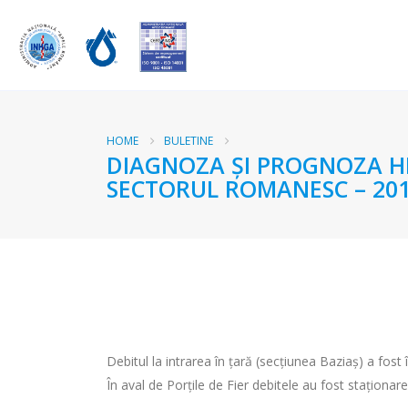
HOME
BULETINE
DIAGNOZA ŞI PROGNOZA HI
SECTORUL ROMANESC – 201
Debitul la intrarea în ţară (secţiunea Baziaş) a fo
În aval de Porţile de Fier debitele au fost staționar