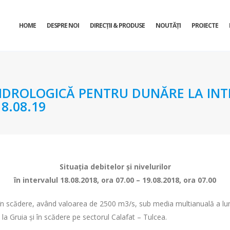
HOME
DESPRE NOI
DIRECŢII & PRODUSE
NOUTĂȚI
PROIECTE
DROLOGICĂ PENTRU DUNĂRE LA INTR
8.08.19
Situaţia debitelor şi nivelurilor
în intervalul 18.08.2018, ora 07.00 – 19.08.2018, ora 07.00
st în scădere, având valoarea de 2500 m3/s, sub media multianuală a lu
e la Gruia și în scădere pe sectorul Calafat – Tulcea.