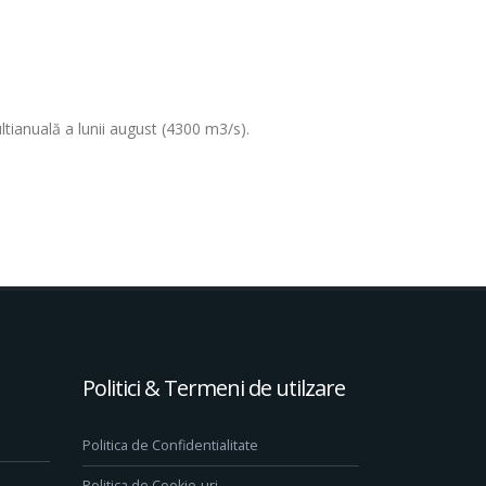
ltianuală a lunii august (4300 m3/s).
Politici & Termeni de utilzare
Politica de Confidentialitate
Politica de Cookie-uri