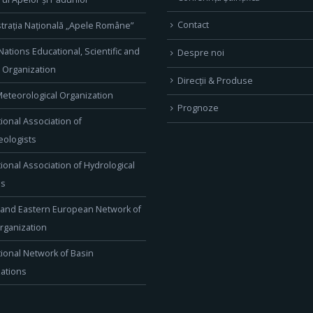
Contact
trația Națională „Apele Române”
Nations Educational, Scientific and
Despre noi
l Organization
Direcţii & Produse
eteorological Organization
Prognoze
tional Association of
ologists
tional Association of Hydrological
es
 and Eastern European Network of
rganization
tional Network of Basin
ations