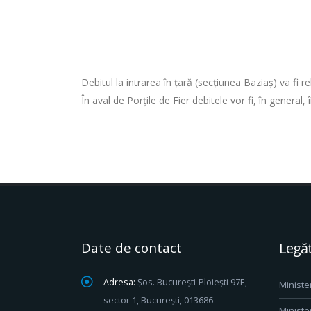
Debitul la intrarea în ţară (secţiunea Baziaş) va fi
În aval de Porţile de Fier debitele vor fi, în general, 
Date de contact
Legăt
Adresa:
Șos. București-Ploiești 97E,
Ministe
sector 1, București, 013686
Ministe