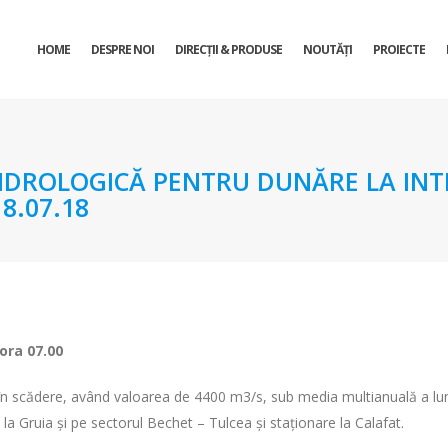
HOME
DESPRE NOI
DIRECŢII & PRODUSE
NOUTĂȚI
PROIECTE
DROLOGICĂ PENTRU DUNĂRE LA INTR
8.07.18
 ora 07.00
t în scădere, având valoarea de 4400 m3/s, sub media multianuală a luni
 la Gruia și pe sectorul Bechet – Tulcea și staționare la Calafat.