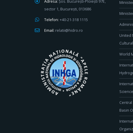
Adresa:
Șos. București-Ploiești 97E,
Ministe
sector 1, București, 013686
Ministe
Telefon:
+40-21-318 1115
Adminis
Email:
relatii@hidro.ro
United 
Cultura
World M
Interna
Hydroge
Interna
Scienc
Central
Basin O
Interna
Organiz