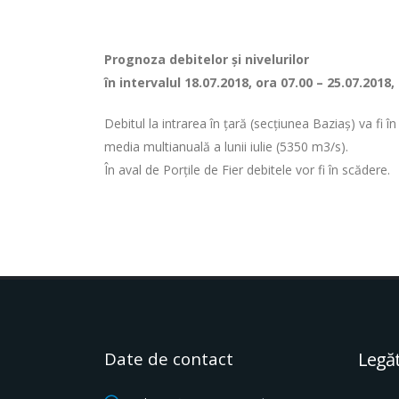
Prognoza debitelor şi nivelurilor
în intervalul 18.07.2018, ora 07.00 – 25.07.2018,
Debitul la intrarea în ţară (secţiunea Baziaş) va fi 
media multianuală a lunii iulie (5350 m3/s).
În aval de Porţile de Fier debitele vor fi în scădere.
Date de contact
Legăt