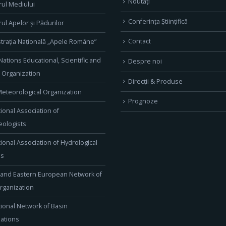
Noutăți
rul Mediului
Conferința Științifică
rul Apelor și Pădurilor
Contact
trația Națională „Apele Române”
Nations Educational, Scientific and
Despre noi
l Organization
Direcţii & Produse
eteorological Organization
Prognoze
tional Association of
ologists
tional Association of Hydrological
es
 and Eastern European Network of
rganization
tional Network of Basin
ations