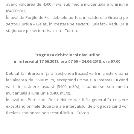
având valoarea de 4500 m3/s, sub media multianuală a lunii iunie
(6400 m3/s).
În aval de Porţile de Fier debitele au fost în scădere la Gruia şi pe
sectorul Brăila – Galaţi, ȋn creştere pe sectorul Calafat – Vadu Oii şi
staţionare pe sectorul Isaccea – Tulcea.
Prognoza debitelor şi nivelurilor
în intervalul 17.06.2018, ora 07.00 – 24.06.2018, ora 07.00
Debitul la intrarea în ţară (secţiunea Baziaş) va fi în creştere până
la valoarea de 5500 m3/s, exceptând ultima zi a intervalului când
va fi în scădere uşoară (5400 m3/s), situându-se sub media
multianuală a lunii iunie (6400 m3/s).
În aval de Porţile de Fier debitele vor fi în general în creştere
exceptând primele două zile ale intervalului de prognoză când vor
fi relativ staţionare pe sectorul Brăila – Tulcea.