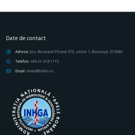
Date de contact
Adresa:
Șos. București-Ploiești 97E, sector 1, București, 013686
Telefon:
+40-21-318 1115
Email:
relatii@hidro.ro