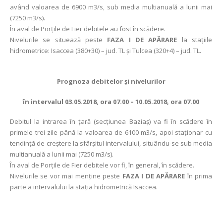
având valoarea de 6900 m3/s, sub media multianuală a lunii mai
(7250 m3/s).
În aval de Porţile de Fier debitele au fost în scădere.
Nivelurile se situează peste
FAZA I DE APĂRARE
la staţiile
hidrometrice: Isaccea (380+30) – jud. TL și Tulcea (320+4) – jud. TL.
Prognoza debitelor şi nivelurilor
în intervalul 03.05.2018, ora 07.00 – 10.05.2018, ora 07.00
Debitul la intrarea în ţară (secţiunea Baziaş) va fi în scădere în
primele trei zile până la valoarea de 6100 m3/s, apoi staționar cu
tendință de creștere la sfârșitul intervalului, situându-se sub media
multianuală a lunii mai (7250 m3/s).
În aval de Porţile de Fier debitele vor fi, în general, în scădere.
Nivelurile se vor mai menține peste
FAZA I DE APĂRARE
în prima
parte a intervalului la stația hidrometrică Isaccea.