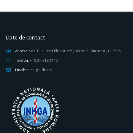
Date de contact
Adresa:
Șos. București-Ploiești 97E, sector 1, București, 013686
Telefon:
+40-21-318 1115
Email:
relatii@hidro.ro