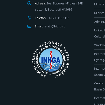
Adresa:
Șos. București-Ploiești 97E,
Ministe
sector 1, București, 013686
Ministe
Telefon:
+40-21-318 1115
Adminis
Email:
relatii@hidro.ro
United 
Cultura
World M
Interna
Hydroge
Interna
Scienc
Central
Basin O
Interna
Organiz