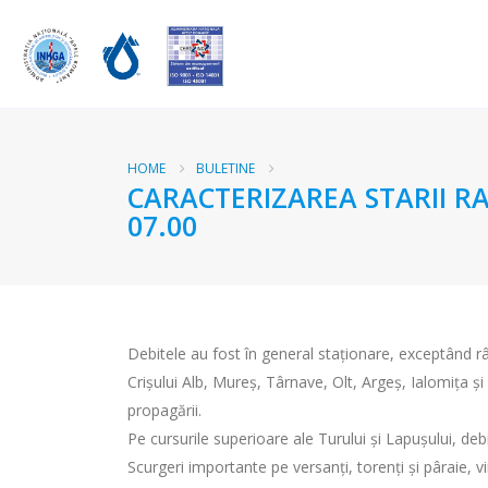
HOME
BULETINE
CARACTERIZAREA STARII RA
07.00
Debitele au fost în general staționare, exceptând râu
Crişului Alb, Mureş, Târnave, Olt, Argeş, Ialomiţa şi 
propagării.
Pe cursurile superioare ale Turului şi Lapuşului, deb
Scurgeri importante pe versanţi, torenţi şi pâraie, vi