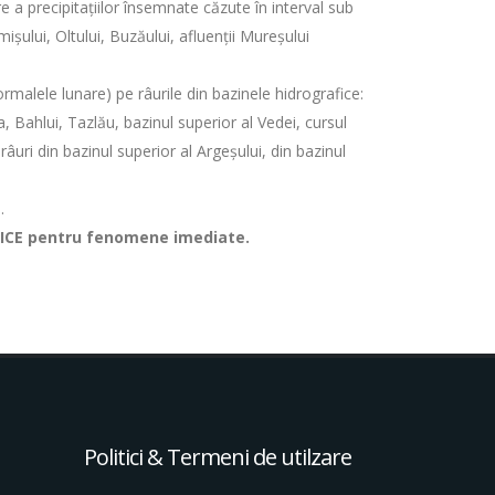
re a precipitaţiilor însemnate căzute în interval sub
ișului, Oltului, Buzăului, afluenții Mureșului
ormalele lunare) pe râurile din bazinele hidrografice:
a, Bahlui, Tazlău, bazinul superior al Vedei, cursul
 râuri din bazinul superior al Argeşului, din bazinul
.
GICE pentru fenomene imediate.
Politici & Termeni de utilzare