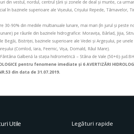
âuri din vestul, nordul, centrul țării și zonele de deal și munte, ca urma
ial în bazinele superioare ale Vișeului, Crișului Repede, Târnavelor, Tim
tre 30-90% din mediile multianuale lunare, mai mari (în jurul și peste n
nare) pe râurile din bazinele hidrografice: Moravița, Bârlad, Jijia, Sitn
 ale Begăi, Bistriței, bazinele superioare ale Vedei și Argeșului, pe unele
 Mureşului (Comlod, Iara, Feernic, Vișa, Domald, Râul Mare).
Fântâna Galbenă la stația hidrometrică – Stâna de Vale (50+6)-jud.BH
DROLOGICE pentru fenomene imediate și 6 AVERTIZĂRI HIDROLO
.53 din data de 31.07.2019.
uri Utile
Legături rapide