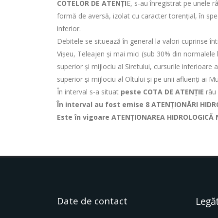
COTELOR DE ATENŢI
E, s-au înregistrat pe unele r
formă de aversă, izolat cu caracter torenţial, în spec
inferior.
Debitele se situează în general la valori cuprinse în
Vişeu, Teleajen şi mai mici (sub 30% din normalele lu
superior și mijlociu al Siretului, cursurile inferioare
superior şi mijlociu al Oltului şi pe unii afluenţi ai
În interval s-a situat
peste COTA DE ATENȚIE
râu 
În interval au fost emise 8 ATENȚIONĂRI HI
Este în vigoare ATENȚIONAREA HIDROLOGICĂ NR
Date de contact
Legăt