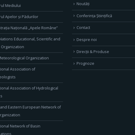
Noutăți
rul Mediului
Conferința Științifică
rul Apelor și Pădurilor
Contact
trația Națională „Apele Române”
Nations Educational, Scientific and
Despre noi
l Organization
Direcţii & Produse
eteorological Organization
Prognoze
tional Association of
ologists
tional Association of Hydrological
es
 and Eastern European Network of
rganization
tional Network of Basin
ations