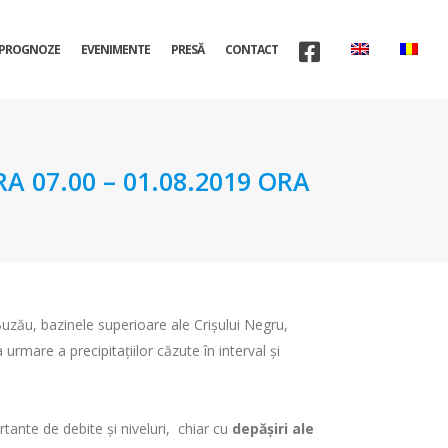
PROGNOZE
EVENIMENTE
PRESĂ
CONTACT
A 07.00 – 01.08.2019 ORA
 Buzău, bazinele superioare ale Crişului Negru,
 urmare a precipitaţiilor căzute în interval şi
ortante de debite şi niveluri, chiar cu
depăşiri ale