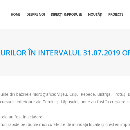
HOME
DESPRE NOI
DIRECŢII & PRODUSE
NOUTĂȚI
PROIECTE
URILOR ÎN INTERVALUL 31.07.2019 OR
rile din bazinele hidrografice: Vişeu, Crişul Repede, Bistriţa, Trotuş,
cursurile inferioare ale Turului şi Lăpuşului, unde au fost în creştere ca
itele au fost în scădere.
ituri rapide pe râurile mici cu efecte de inundaţii locale şi creşteri imp