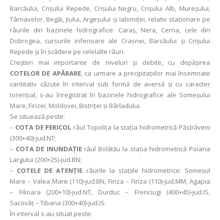
Barcăului, Crișului Repede, Crișului Negru, Crișului Alb, Mureșului,
Târnavelor, Begăi, Jiului, Argeșului și Ialomiței, relativ staționare pe
râurile din bazinele hidrografice: Caraș, Nera, Cerna, cele din
Dobrogea, cursurile inferioare ale Crasnei, Barcăului și Crișului
Repede și în scădere pe celelalte râuri.
Creșteri mai importante de niveluri și debite, cu depășirea
COTELOR DE APĂRARE
, ca urmare a precipitațiilor mai însemnate
cantitativ căzute în interval sub formă de aversă și cu caracter
torențial, s-au înregistrat în bazinele hidrografice ale Someșului
Mare, Firizei, Moldovei, Bistriței și Bârladului.
Se situează peste:
–
COTA DE PERICOL
râul Topolița la stația hidrometrică Păstrăveni
(300+40)-jud.NT;
–
COTA DE INUNDAȚIE
râul Bolătău la stația hidrometrică Poiana
Largului (200+25)-jud.BN;
–
COTELE DE ATENȚIE
râurile la stațiile hidrometrice: Someșul
Mare – Valea Mare (110)-jud.BN, Firiza – Firiza (110)-jud.MM, Agapia
– Filioara (200+10)-jud.NT, Durduc – Frenciugi (400+45)-jud.IS,
Sacovăț – Tibana (300+40)-jud.IS.
În interval s-au situat peste: