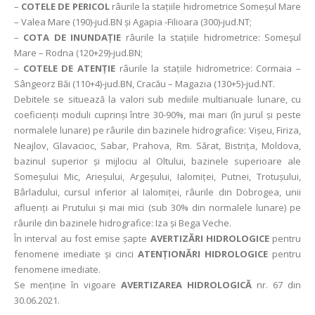
–
COTELE DE PERICOL
râurile la stațiile hidrometrice Someșul Mare
– Valea Mare (190)-jud.BN și Agapia -Filioara (300)-jud.NT;
–
COTA DE INUNDAȚIE
râurile la stațiile hidrometrice: Someșul
Mare – Rodna (120+29)-jud.BN;
–
COTELE DE ATENȚIE
râurile la stațiile hidrometrice: Cormaia –
Sângeorz Băi (110+4)-jud.BN, Cracău – Magazia (130+5)-jud.NT.
Debitele se situează la valori sub mediile multianuale lunare, cu
coeficienţi moduli cuprinşi între 30-90%, mai mari (în jurul și peste
normalele lunare) pe râurile din bazinele hidrografice: Vișeu, Firiza,
Neajlov, Glavacioc, Sabar, Prahova, Rm. Sărat, Bistrița, Moldova,
bazinul superior și mijlociu al Oltului, bazinele superioare ale
Someșului Mic, Arieșului, Argeșului, Ialomiței, Putnei, Trotușului,
Bârladului, cursul inferior al Ialomiței, râurile din Dobrogea, unii
afluenți ai Prutului şi mai mici (sub 30% din normalele lunare) pe
râurile din bazinele hidrografice: Iza și Bega Veche.
În interval au fost emise șapte
AVERTIZĂRI HIDROLOGICE
pentru
fenomene imediate și cinci
ATENȚIONĂRI HIDROLOGICE
pentru
fenomene imediate.
Se menține în vigoare
AVERTIZAREA HIDROLOGICĂ
nr. 67 din
30.06.2021.