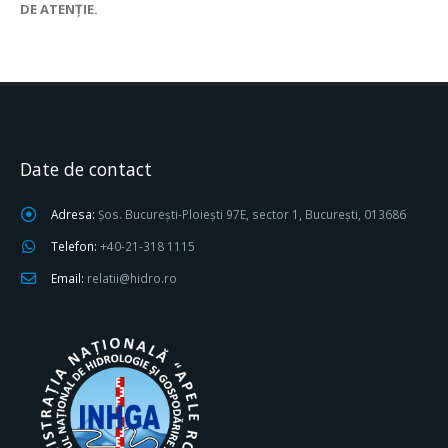
DE ATENŢIE.
Date de contact
Adresa:
Șos. București-Ploiești 97E, sector 1, București, 013686
Telefon:
+40-21-318 1115
Email:
relatii@hidro.ro