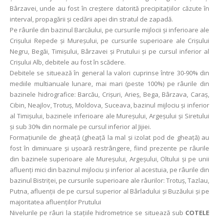
Bârzavei, unde au fost în creștere datorită precipitațiilor căzute în
interval, propagării și cedării apei din stratul de zapadă.
Pe râurile din bazinul Barcăului, pe cursurile mijlocii și inferioare ale
Crișului Repede și Mureșului, pe cursurile superioare ale Crișului
Negru, Begăi, Timișului, Bârzavei și Prutului și pe cursul inferior al
Crișului Alb, debitele au fost în scădere.
Debitele se situează în general la valori cuprinse între 30-90% din
mediile multianuale lunare, mai mari (peste 100%) pe râurile din
bazinele hidrografice: Barcău, Crișuri, Arieș, Bega, Bârzava, Caraș,
Cibin, Neajlov, Trotuș, Moldova, Suceava, bazinul mijlociu și inferior
al Timișului, bazinele inferioare ale Mureșului, Argeșului și Siretului
şi sub 30% din normale pe cursul inferior al Jijiei.
Formațiunile de gheață (gheaţă la mal și izolat pod de gheaţă) au
fost în diminuare și ușoară restrângere, fiind prezente pe râurile
din bazinele superioare ale Mureşului, Argeșului, Oltului şi pe unii
afluenţi mici din bazinul mijlociu şi inferior al acestuia, pe râurile din
bazinul Bistriţei, pe cursurile superioare ale râurilor: Trotuş, Tazlau,
Putna, afluenţii de pe cursul superior al Bârladului şi Buzăului şi pe
majoritatea afluenţilor Prutului
Nivelurile pe râuri la staţiile hidrometrice se situează sub
COTELE