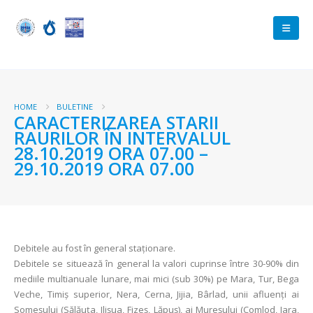
HOME
BULETINE
CARACTERIZAREA STARII
RAURILOR ÎN INTERVALUL
28.10.2019 ORA 07.00 –
29.10.2019 ORA 07.00
Debitele au fost în general staționare.
Debitele se situează în general la valori cuprinse între 30-90% din
mediile multianuale lunare, mai mici (sub 30%) pe Mara, Tur, Bega
Veche, Timiș superior, Nera, Cerna, Jijia, Bârlad, unii afluenţi ai
Someșului (Sălăuța, Ilișua, Fizeș, Lăpuş), ai Mureșului (Comlod, Iara,