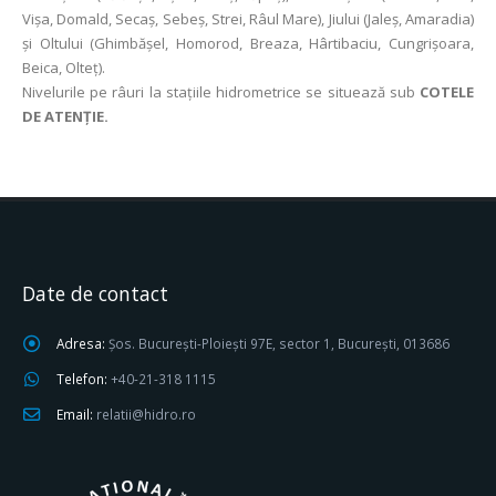
Vișa, Domald, Secaș, Sebeș, Strei, Râul Mare), Jiului (Jaleş, Amaradia)
şi Oltului (Ghimbășel, Homorod, Breaza, Hârtibaciu, Cungrișoara,
Beica, Olteț).
Nivelurile pe râuri la stațiile hidrometrice se situează sub
COTELE
DE ATENȚIE.
Date de contact
Adresa:
Șos. București-Ploiești 97E, sector 1, București, 013686
Telefon:
+40-21-318 1115
Email:
relatii@hidro.ro