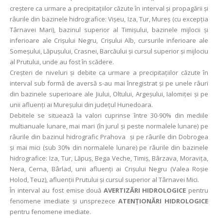
creştere ca urmare a precipitaţiilor căzute în interval şi propagării și
râurile din bazinele hidrografice: Vișeu, Iza, Tur, Mureș (cu excepția
Târnavei Mari), bazinul superior al Timișului, bazinele mijlocii și
inferioare ale Crișului Negru, Crișului Alb, cursurile inferioare ale
Someșului, Lăpușului, Crasnei, Barcăului și cursul superior și mijlociu
al Prutului, unde au fost în scădere.
Creșteri de niveluri și debite ca urmare a precipitațiilor căzute în
interval sub formă de aversă s-au mai înregistrat și pe unele râuri
din bazinele superioare ale Jiului, Oltului, Argeșului, Ialomiței și pe
unii afluenți ai Mureșului din județul Hunedoara.
Debitele se situează la valori cuprinse între 30-90% din mediile
multianuale lunare, mai mari (în jurul și peste normalele lunare) pe
râurile din bazinul hidrografic Prahova și pe râurile din Dobrogea
şi mai mici (sub 30% din normalele lunare) pe râurile din bazinele
hidrografice: Iza, Tur, Lăpuș, Bega Veche, Timiș, Bârzava, Moravița,
Nera, Cerna, Bârlad, unii afluenți ai Crișului Negru (Valea Roșie
Holod, Teuz), afluenții Prutului și cursul superior al Târnavei Mici.
În interval au fost emise două
AVERTIZĂRI HIDROLOGICE
pentru
fenomene imediate și unsprezece
ATENȚIONĂRI HIDROLOGICE
pentru fenomene imediate.