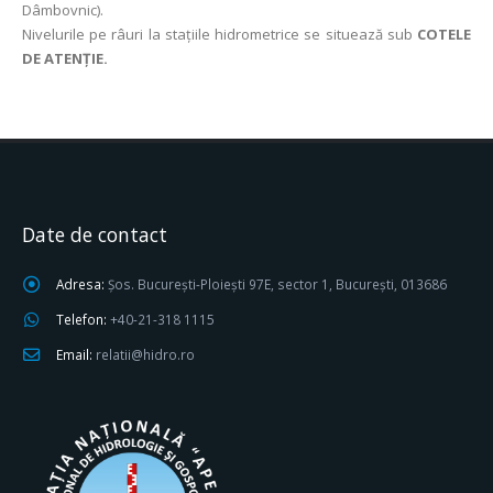
Dâmbovnic).
Nivelurile pe râuri la stațiile hidrometrice se situează sub
COTELE
DE ATENȚIE.
Date de contact
Adresa:
Șos. București-Ploiești 97E, sector 1, București, 013686
Telefon:
+40-21-318 1115
Email:
relatii@hidro.ro