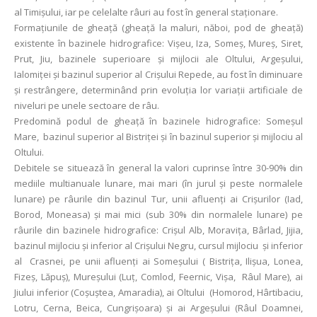
al Timișului, iar pe celelalte râuri au fost în general staționare.
Formaţiunile de gheaţă (gheaţă la maluri, năboi, pod de gheață)
existente în bazinele hidrografice: Vișeu, Iza, Someș, Mureș, Siret,
Prut, Jiu, bazinele superioare și mijlocii ale Oltului, Argeșului,
Ialomiței și bazinul superior al Crișului Repede, au fost în diminuare
și restrângere, determinând prin evoluția lor variații artificiale de
niveluri pe unele sectoare de râu.
Predomină podul de gheață în bazinele hidrografice: Someșul
Mare, bazinul superior al Bistriței și în bazinul superior și mijlociu al
Oltului.
Debitele se situează în general la valori cuprinse între 30-90% din
mediile multianuale lunare, mai mari (în jurul și peste normalele
lunare) pe râurile din bazinul Tur, unii afluenți ai Crișurilor (Iad,
Borod, Moneasa) și mai mici (sub 30% din normalele lunare) pe
râurile din bazinele hidrografice: Crișul Alb, Moravița, Bârlad, Jijia,
bazinul mijlociu și inferior al Crişului Negru, cursul mijlociu și inferior
al Crasnei, pe unii afluenţi ai Someşului ( Bistriţa, Ilişua, Lonea,
Fizeș, Lăpuş), Mureşului (Luţ, Comlod, Feernic, Vişa, Râul Mare), ai
Jiului inferior (Coșuștea, Amaradia), ai Oltului (Homorod, Hârtibaciu,
Lotru, Cerna, Beica, Cungrișoara) și ai Argeșului (Râul Doamnei,