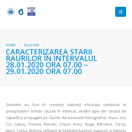
HOME
BULETINE
CARACTERIZAREA STARII
RAURILOR ÎN INTERVALUL
28.01.2020 ORA 07.00 –
29.01.2020 ORA 07.00
Debitele au fost în creștere datorită efectului combinat al
precipitațiilor lichide căzute în interval, cedării apei din stratul de
zăpadă și propagării pe râurile din bazinele hidrografice: Vișeu, Iza,
Tur, Lăpuș, Crasna, Barcău, Crișuri, Arieș, Bega, Bârzava, Caraș,
Nera, Cerna, Bistrița (afluent al Siretului) bazinul superior și mijlociu