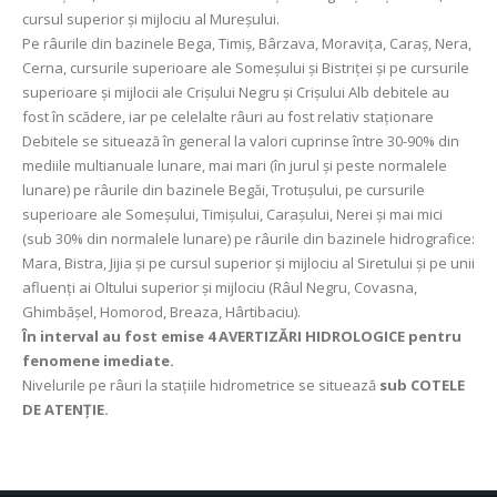
cursul superior şi mijlociu al Mureşului.
Pe râurile din bazinele Bega, Timiş, Bârzava, Moraviţa, Caraş, Nera,
Cerna, cursurile superioare ale Someşului şi Bistriţei şi pe cursurile
superioare şi mijlocii ale Crişului Negru şi Crişului Alb debitele au
fost în scădere, iar pe celelalte râuri au fost relativ staţionare
Debitele se situează în general la valori cuprinse între 30-90% din
mediile multianuale lunare, mai mari (în jurul și peste normalele
lunare) pe râurile din bazinele Begăi, Trotuşului, pe cursurile
superioare ale Someşului, Timişului, Caraşului, Nerei şi mai mici
(sub 30% din normalele lunare) pe râurile din bazinele hidrografice:
Mara, Bistra, Jijia şi pe cursul superior şi mijlociu al Siretului şi pe unii
afluenţi ai Oltului superior și mijlociu (Râul Negru, Covasna,
Ghimbăşel, Homorod, Breaza, Hârtibaciu).
În interval au fost emise 4 AVERTIZĂRI HIDROLOGICE pentru
fenomene imediate.
Nivelurile pe râuri la stațiile hidrometrice se situează
sub COTELE
DE ATENȚIE.