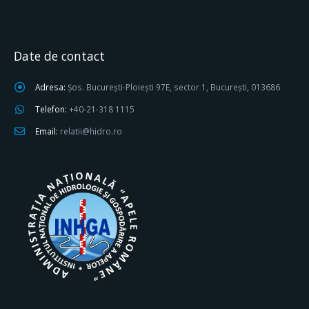
Date de contact
Adresa:
Șos. București-Ploiești 97E, sector 1, București, 013686
Telefon:
+40-21-318 1115
Email:
relatii@hidro.ro