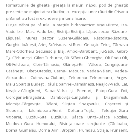
Formaţiunile de gheaţă (gheaţă la maluri, nǎboi, pod de gheaţă)
prezente pe majoritatea râurilor, cu excepția unor râuri din Crișana
și Banat, au fost în extindere și intensificare.
Curge năboi pe râurile la staţiile hidrometrice: Vișeu-Bistra, Iza-
Vadu Izei, Mara-Vadu Izei, Bistrița-Bistrița, Lăpuș sector Răzoare-
Lăpușel, Mureș sector Suseni-Gălăoaia, Răstolița-Răstolița,
Gurghiu-Ibănești, Arieș-Scărișoara și Buru, Geoagiu-Teiuș, Târnava
Mare-Odorheiu Secuiesc și Blaj, Ampoi-Barabanț, Jiu-Sadu, Gilort-
Tg. Cărbunești, Gilort-Turburea, Olt-Sfântu Gheorghe, Olt-Podu Olt,
Olt-Feldioara, Cibin-Tălmaciu, Olănești-Rm. Vâlcea, Cungrișoara-
Căzănești, Olteţ-Oteteliş, Cerna- Măciuca, Vedea-Văleni, Vedea-
Alexandria, Cotmeana-Ciobani, Teleorman-Teleormanu, Argeș-
Malu Spart şi Budești, Râul Doamnei-Dărmănești, Neajlov-Vadu Lat,
Neajlov-Călugăreni, Sabar-Vidra şi Poenari, Potop-Gura Foii,
Ciorogarla-Bragadiru, Dâmbovița-Lunguletu şi Dragomirești,
Ialomița-Târgoviște, Băleni, Siliștea Snagovului, Coșereni şi
Slobozia, Ialomicioara-Fieni, Doftana-Teșila, Teleajen-Gura
Vitioarei, Buzău–Sita Buzăului, Bâsca Unită–Bâsca Roziliei,
Moldova–Gura Humorului, Bistriţa–toate secţiunile (Cârlibaba,
Dorna Giumalău, Dorna Arini, Broşteni, Frumosu, Straja, Frunzeni),