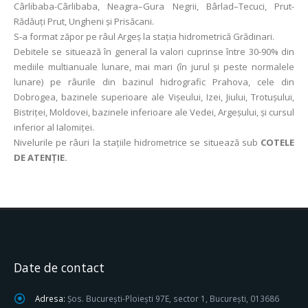
Cârlibaba-Cârlibaba, Neagra–Gura Negrii, Bârlad–Tecuci, Prut-
Rădăuţi Prut, Ungheni și Prisăcani.
S-a format zăpor pe râul Argeș la stația hidrometrică Grădinari.
Debitele se situează în general la valori cuprinse între 30-90% din
mediile multianuale lunare, mai mari (în jurul și peste normalele
lunare) pe râurile din bazinul hidrografic Prahova, cele din
Dobrogea, bazinele superioare ale Vișeului, Izei, Jiului, Trotușului,
Bistriței, Moldovei, bazinele inferioare ale Vedei, Argeșului, și cursul
inferior al Ialomiţei.
Nivelurile pe râuri la staţiile hidrometrice se situează sub
COTELE
DE ATENŢIE.
Date de contact
Adresa:
Șos. București-Ploiești 97E, sector 1, București, 013686