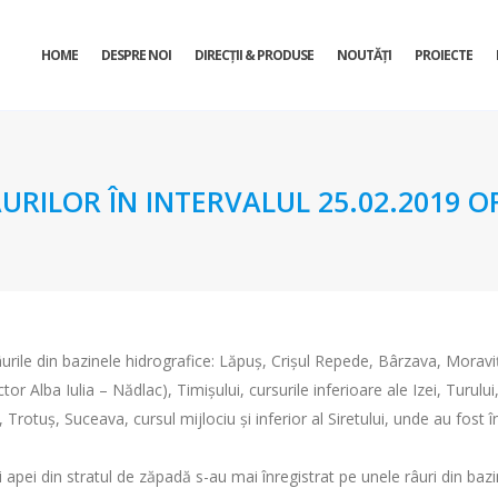
HOME
DESPRE NOI
DIRECŢII & PRODUSE
NOUTĂȚI
PROIECTE
URILOR ÎN INTERVALUL 25.02.2019 OR
urile din bazinele hidrografice: Lăpuş, Crişul Repede, Bârzava, Moravița
or Alba Iulia – Nădlac), Timișului, cursurile inferioare ale Izei, Turului,
 Trotuș, Suceava, cursul mijlociu și inferior al Siretului, unde au fost 
ii apei din stratul de zăpadă s-au mai înregistrat pe unele râuri din baz