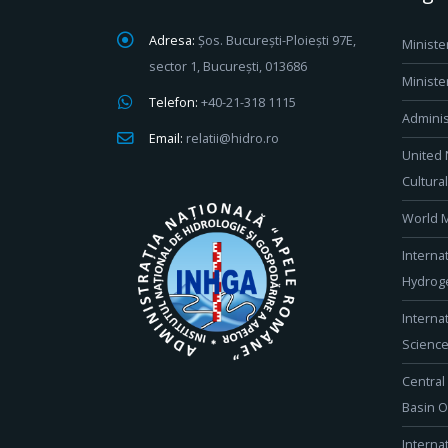
Adresa:
Șos. București-Ploiești 97E,
Ministe
sector 1, București, 013686
Ministe
Telefon:
+40-21-318 1115
Adminis
Email:
relatii@hidro.ro
United 
Cultura
World M
Interna
Hydroge
Interna
Scienc
Central
Basin O
Interna