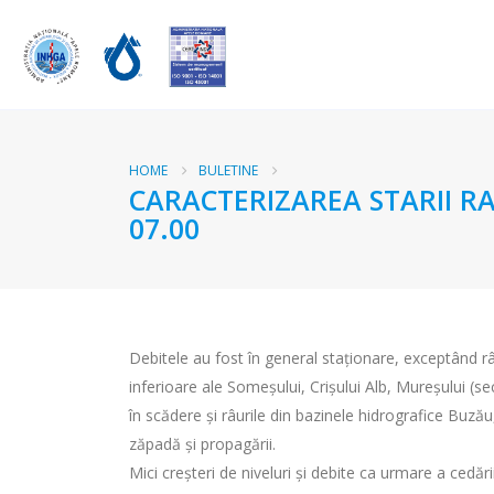
HOME
BULETINE
CARACTERIZAREA STARII RA
07.00
Debitele au fost în general staţionare, exceptând râ
inferioare ale Someşului, Crișului Alb, Mureşului (sect
în scădere și râurile din bazinele hidrografice Buzău,
zăpadă și propagării.
Mici creșteri de niveluri și debite ca urmare a cedăr