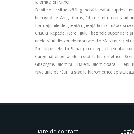
Ialomiței și Putnei.
Debitele se situează în general la valori cuprinse în
hidrografice: Arieş, Caraș, Cibin, Siret (exceptând uni
Formațiunile de gheață (gheaţă la mal, năboi și izol
Crișului Repede, Nerei, Jiului, bazinele superioare ș
unele râuri din zonele montare din Maramureș și nor
Prut și pe cele din Banat (cu excepția bazinului supe
Curge năboi pe râurile la stațiile hidrometrice: Som
Gheorghe, Ialomița – Băleni, Ialomicioara – Fieni, 
Nivelurile pe râuri la stațiile hidrometrice se situea
Date de contact
Legăt