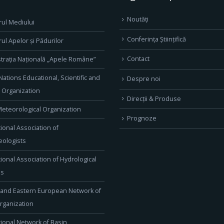
Noutăți
rul Mediului
Conferința Științifică
rul Apelor și Pădurilor
Contact
trația Națională „Apele Române”
Nations Educational, Scientific and
Despre noi
l Organization
Direcţii & Produse
eteorological Organization
Prognoze
tional Association of
ologists
tional Association of Hydrological
es
 and Eastern European Network of
rganization
tional Network of Basin