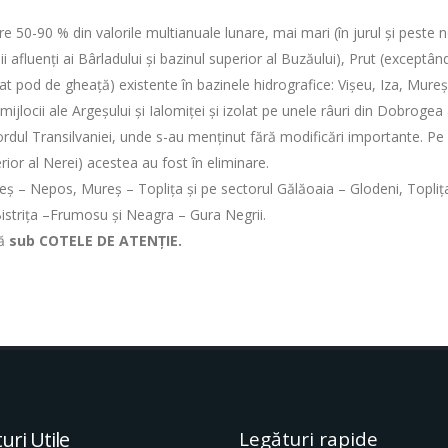
tre 50-90 % din valorile multianuale lunare, mai mari (în jurul și peste 
i afluenţi ai Bârladului și bazinul superior al Buzăului), Prut (exceptând J
at pod de gheaţă) existente în bazinele hidrografice: Vișeu, Iza, Mureș
i mijlocii ale Argeșului și Ialomiței și izolat pe unele râuri din Dobrog
dul Transilvaniei, unde s-au menţinut fără modificări importante. Pe r
rior al Nerei) acestea au fost în eliminare.
eş – Nepos, Mureș – Toplița și pe sectorul Gălăoaia – Glodeni, Toplița –
Bistriţa –Frumosu și Neagra – Gura Negrii.
ză
sub COTELE DE ATENȚIE.
uri Utile
Legături rapide