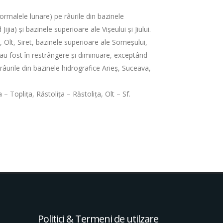
normalele lunare) pe râurile din bazinele
ijia) şi bazinele superioare ale Vișeului și Jiului.
, Olt, Siret, bazinele superioare ale Someșului,
ea au fost în restrângere și diminuare, exceptând
âurile din bazinele hidrografice Arieș, Suceava,
 Toplița, Răstoliţa – Răstoliţa, Olt – Sf.
Politici & Termeni de utilzare