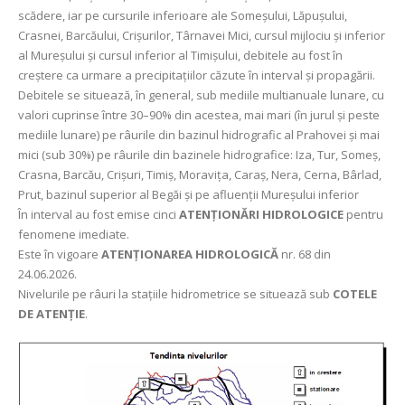
scădere, iar pe cursurile inferioare ale Someșului, Lăpușului,
Crasnei, Barcăului, Crișurilor, Târnavei Mici, cursul mijlociu și inferior
al Mureșului și cursul inferior al Timișului, debitele au fost în
creștere ca urmare a precipitațiilor căzute în interval și propagării.
Debitele se situează, în general, sub mediile multianuale lunare, cu
valori cuprinse între 30–90% din acestea, mai mari (în jurul și peste
mediile lunare) pe râurile din bazinul hidrografic al Prahovei și mai
mici (sub 30%) pe râurile din bazinele hidrografice: Iza, Tur, Someș,
Crasna, Barcău, Crișuri, Timiș, Moravița, Caraș, Nera, Cerna, Bârlad,
Prut, bazinul superior al Begăi și pe afluenţii Mureșului inferior
În interval au fost emise cinci
ATENȚIONĂRI HIDROLOGICE
pentru
fenomene imediate.
Este în vigoare
ATENȚIONAREA HIDROLOGICĂ
nr. 68 din
24.06.2026.
Nivelurile pe râuri la stațiile hidrometrice se situează sub
COTELE
DE ATENȚIE
.