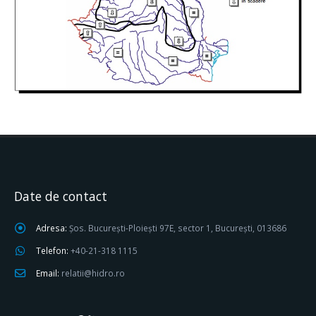
Date de contact
Adresa:
Șos. București-Ploiești 97E, sector 1, București, 013686
Telefon:
+40-21-318 1115
Email:
relatii@hidro.ro