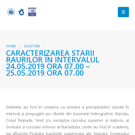
HOME
BULETINE
CARACTERIZAREA STARII
RAURILOR ÎN INTERVALUL
24.05.2019 ORA 07.00 –
25.05.2019 ORA 07.00
Debitele au fost în creştere ca urmare a precipitaţiilor căzute în
interval şi propagării pe râurile din bazinele hidrografice: Barcău,
Crișul Repede, Siret (cu excepția cursului superior și mijlociu al
Siretului și cursului inferior al Barladului, unde au fost în scădere),
pe afluenții Prutului, bazinele superioare ale Vișeului, Someșului