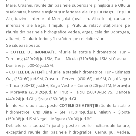
Mare, Crasnei, râurile din bazinele superioare și mijlocii ale Oltului
și Ialomiței, bazinele mijlocii și inferioare ale Crișului Negru, Crișului
Alb, bazinul inferior al Mureșului (aval s.h. Alba Iulia), cursurile
inferioare ale Begăi, Timișului și Prutului, relativ staționare pe
râurile din bazinele hidrografice Vedea, Argeș, cele din Dobrogea,
afluenții Oltului inferior și în scădere pe celelalte râuri.
Se situează peste:
–
COTELE DE INUNDAŢIE
râurile la stațiile hidrometrice: Tur –
Turulung (420+26)-jud.SM, Tur – Micula (310+84)-jud.SM şi Crasna –
Domănești (500+5)-jud.SM;
–
COTELE DE ATENȚIE
râurile la stațiile hidrometrice: Tur – Călinești
Oaș (350+60)-jud.SM, Crasna – Berveni (490+68)-jud.SM, Crişul Negru
– Tinca (350+12)-jud.BH, Bega Veche – Cenei (320)-jud.TM, Moraviţa
– Moravița (250+20)-jud.TM, Prut – Fălciu (500+8)-jud.VS, Oancea
(440+24)-jud.GL și Șivița (360+36)-jud.GL.
În interval s-au situat peste
COTELE DE ATENȚIE
râurile la stațiile
hidrometrice: Criş Băiţa – Ştei (150+1)-jud.BH, Miletin – Şipote
(150+38)-jud.IS şi Negel – Măgura (80+30)-jud.BC.
Debitele se situează în jurul și peste mediile multianuale lunare,
exceptând râurile din bazinele hidrografice: Cerna, Jiu, Vedea,