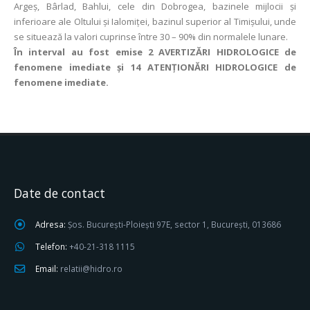
Argeş, Bârlad, Bahlui, cele din Dobrogea, bazinele mijlocii şi
inferioare ale Oltului şi Ialomiţei, bazinul superior al Timișului, unde
se situează la valori cuprinse între 30 – 90% din normalele lunare.
În interval au fost emise 2 AVERTIZĂRI HIDROLOGICE de
fenomene imediate şi 14 ATENŢIONĂRI HIDROLOGICE de
fenomene imediate.
Date de contact
Adresa:
Șos. București-Ploiești 97E, sector 1, București, 013686
Telefon:
+40-21-318 1115
Email:
relatii@hidro.ro