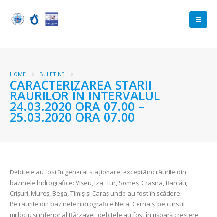
HOME
BULETINE
CARACTERIZAREA STARII
RAURILOR ÎN INTERVALUL
24.03.2020 ORA 07.00 –
25.03.2020 ORA 07.00
Debitele au fost în general staţionare, exceptând râurile din
bazinele hidrografice: Vișeu, Iza, Tur, Someș, Crasna, Barcău,
Crișuri, Mureș, Bega, Timiș și Caraș unde au fost în scădere.
Pe râurile din bazinele hidrografice Nera, Cerna și pe cursul
mijlociu și inferior al Bârzavei, debitele au fost în ușoară creștere