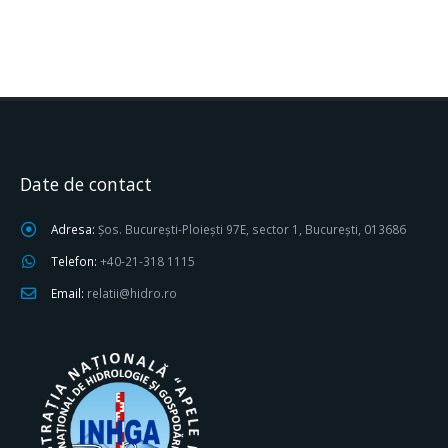
Date de contact
Adresa:
Șos. București-Ploiești 97E, sector 1, București, 013686
Telefon:
+40-21-318 1115
Email:
relatii@hidro.ro