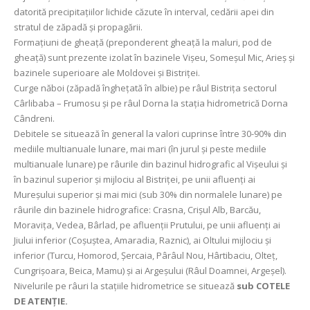
datorită precipitațiilor lichide căzute în interval, cedării apei din
stratul de zăpadă și propagării.
Formaţiuni de gheaţă (preponderent gheaţă la maluri, pod de
gheaţă) sunt prezente izolat în bazinele Vișeu, Someșul Mic, Arieș și
bazinele superioare ale Moldovei şi Bistriței.
Curge năboi (zăpadă înghețată în albie) pe râul Bistrița sectorul
Cârlibaba – Frumosu și pe râul Dorna la stația hidrometrică Dorna
Cândreni.
Debitele se situează în general la valori cuprinse între 30-90% din
mediile multianuale lunare, mai mari (în jurul și peste mediile
multianuale lunare) pe râurile din bazinul hidrografic al Vişeului și
în bazinul superior şi mijlociu al Bistriței, pe unii afluenţi ai
Mureşului superior şi mai mici (sub 30% din normalele lunare) pe
râurile din bazinele hidrografice: Crasna, Crişul Alb, Barcău,
Moraviţa, Vedea, Bârlad, pe afluenții Prutului, pe unii afluenți ai
Jiului inferior (Coșuștea, Amaradia, Raznic), ai Oltului mijlociu şi
inferior (Turcu, Homorod, Şercaia, Pârâul Nou, Hârtibaciu, Olteţ,
Cungrișoara, Beica, Mamu) şi ai Argeşului (Râul Doamnei, Argeşel).
Nivelurile pe râuri la staţiile hidrometrice se situează
sub COTELE
DE ATENŢIE.