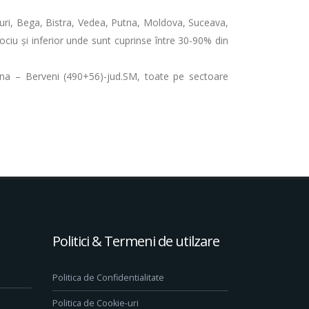
rişuri, Bega, Bistra, Vedea, Putna, Moldova, Suceava,
mijlociu și inferior unde sunt cuprinse între 30-90% din
asna – Berveni (490+56)-jud.SM, toate pe sectoare
Politici & Termeni de utilzare
Politica de Confidentialitate
Politica de Cookie-uri