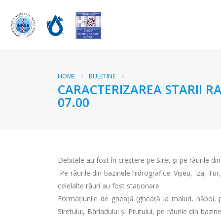
HOME
BULETINE
CARACTERIZAREA STARII RA
07.00
Debitele au fost în creştere pe Siret şi pe râurile d
Pe râurile din bazinele hidrografice: Vişeu, Iza, T
celelalte râuri au fost staționare.
Formaţiunile de gheaţă (gheaţă la maluri, năboi, po
Siretului, Bârladului şi Prutului, pe râurile din bazin