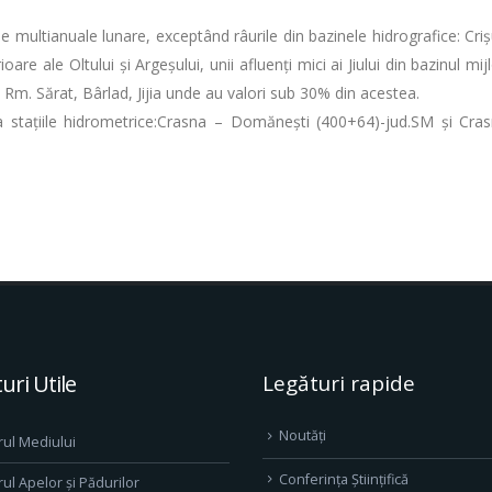
iile multianuale lunare, exceptând râurile din bazinele hidrografice: C
rioare ale Oltului şi Argeşului, unii afluenți mici ai Jiului din bazinul 
: Rm. Sărat, Bârlad, Jijia unde au valori sub 30% din acestea.
 la stațiile hidrometrice:Crasna – Domăneşti (400+64)-jud.SM şi Cr
uri Utile
Legături rapide
Noutăți
rul Mediului
Conferința Științifică
rul Apelor și Pădurilor