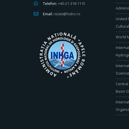
Telefon:
+40-21-318 1115
Adminis
Email:
relatii@hidro.ro
United 
Cultura
World M
Interna
Hydroge
Interna
Scienc
Central
Basin O
Interna
Organiz