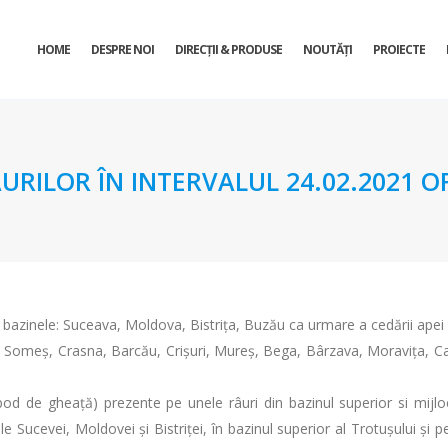
HOME
DESPRE NOI
DIRECŢII & PRODUSE
NOUTĂȚI
PROIECTE
URILOR ÎN INTERVALUL 24.02.2021 OR
in bazinele: Suceava, Moldova, Bistrița, Buzău ca urmare a cedării apei 
ur, Someș, Crasna, Barcău, Crișuri, Mureş, Bega, Bârzava, Moravița, Ca
d de gheață) prezente pe unele râuri din bazinul superior si mijlociu
ele Sucevei, Moldovei şi Bistriţei, în bazinul superior al Trotuşului şi p