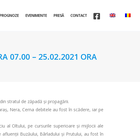
PROGNOZE
EVENIMENTE
PRESĂ
CONTACT
A 07.00 – 25.02.2021 ORA
din stratul de zăpadă şi propagării.
raș, Nera, Cerna debitele au fost în scădere, iar pe
 al Oltului, pe cursurile superioare şi mijlocii ale
e afluenţii Buzăului, Bârladului şi Prutului, au fost în