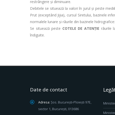
restrângere şi diminuare.
Debitele se situează la valori în jurul și peste med
Prut (exceptând Jijia), cursul Siretului, bazinele infe
normalele lunare și râurile din bazinele hidrografice
Se situează peste
COTELE DE ATENȚIE
râurile
îndiguite.
Date de contact
Legăt
Adresa:
Șos. București-Ploiești 97E,
Ministe
sector 1, București, 013686
Ministe