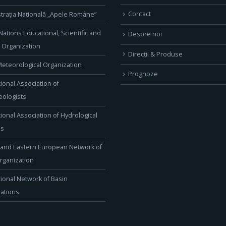
Contact
trația Națională „Apele Române”
Nations Educational, Scientific and
Despre noi
l Organization
Direcţii & Produse
eteorological Organization
Prognoze
tional Association of
ologists
tional Association of Hydrological
es
 and Eastern European Network of
rganization
tional Network of Basin
ations