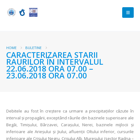
HOME
BULETINE
CARACTERIZAREA STARII
RAURILOR ÎN INTERVALUL
22.06.2018 ORA 07.00 –
23.06.2018 ORA 07.00
Debitele au fost în creştere ca urmare a precipitaţiilor cǎzute în
interval şi propagǎrii, exceptând râurile din bazinele superioare ale
Begăi, Timișului, Bârzavei, Carașului, Nerei, bazinele mijlocii și
inferioare ale Arieșului și Jiului, afluenţii Oltului inferior, cursurile
inferioare ale Crișului Negru, Crișului Alb, Mureșului (sector Radna –