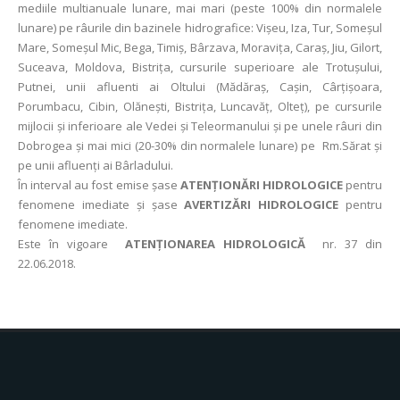
mediile multianuale lunare, mai mari (peste 100% din normalele
lunare) pe râurile din bazinele hidrografice: Vișeu, Iza, Tur, Someșul
Mare, Someșul Mic, Bega, Timiș, Bârzava, Moravița, Caraș, Jiu, Gilort,
Suceava, Moldova, Bistriţa, cursurile superioare ale Trotuşului,
Putnei, unii afluenti ai Oltului (Mădăraş, Caşin, Cârţişoara,
Porumbacu, Cibin, Olăneşti, Bistriţa, Luncavăţ, Olteţ), pe cursurile
mijlocii şi inferioare ale Vedei şi Teleormanului şi pe unele râuri din
Dobrogea şi mai mici (20-30% din normalele lunare) pe Rm.Sărat şi
pe unii afluenţi ai Bârladului.
În interval au fost emise şase
ATENȚIONĂRI HIDROLOGICE
pentru
fenomene imediate şi şase
AVERTIZĂRI HIDROLOGICE
pentru
fenomene imediate.
Este în vigoare
ATENȚIONAREA HIDROLOGICĂ
nr. 37 din
22.06.2018.