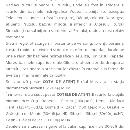
Nădlac), cursul superior al Prutului, unde au fost în scădere și
râurile din bazinele hidrografice Vedea, Ialomița (cu excepția
Teleajenului, unde au fost în creștere), Bârlad, cele din Dobrogea,
afluenții Prutului, bazinul mijlociu și inferior al Argeșului, cursul
Siretului și cursul mijlociu și inferior al Prutului, unde au fost relativ
staționare.
S-au înregistrat scurgeri importante pe versanţi, torenţi, pâraie şi
creşteri rapide de niveluri şi debite cu efect de inundaţii locale pe
unele râuri din bazinele hidrografice Vișeu, Iza, Tur, Crișul Repede,
Mureș, bazinele superioare ale Oltului și afluenților de dreapta ai
Siretului, ca urmare a precipitaţiilor căzute în interval sub formă de
aversă și mai însemnate cantitativ.
Se situează peste
COTA DE ATENȚIE
râul Moravița la stația
hidrometrică Moravița (250+6)-jud.TM.
În interval s-au situat peste
COTELE DE ATENŢIE
râurile la staţiile
hidrometrice: Crişul Repede – Ciucea (100)-jud.CJ, Henţ – Morlaca
Henţ (125+45)-jud.CJ, Domald – Zǎgar (150+6)-jud.MS, Orǎştie –
Grǎdiştea de Munte (50+16)-jud.HD, Sibişel – Sibişel (80+10)-jud.HD,
Caşin – Plǎieşii de Jos (100+18)-jud.HR.
Debitele se situează în general la valori cuprinse între 30-90% din