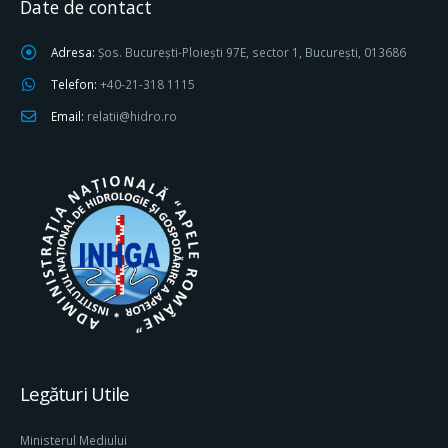
Date de contact
Adresa:
Șos. București-Ploiești 97E, sector 1, București, 013686
Telefon:
+40-21-318 1115
Email:
relatii@hidro.ro
Legături Utile
Ministerul Mediului