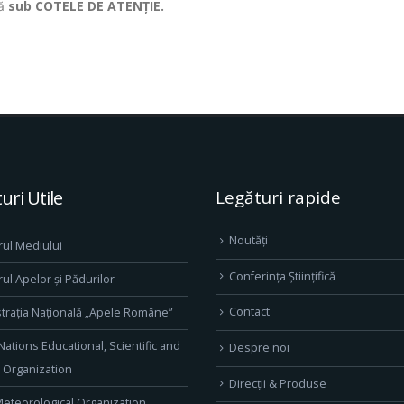
ză
sub COTELE DE ATENȚIE.
uri Utile
Legături rapide
Noutăți
rul Mediului
Conferința Științifică
rul Apelor și Pădurilor
Contact
trația Națională „Apele Române”
Nations Educational, Scientific and
Despre noi
l Organization
Direcţii & Produse
eteorological Organization