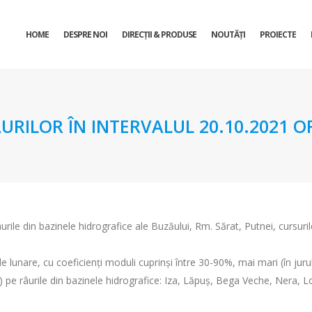
HOME
DESPRE NOI
DIRECŢII & PRODUSE
NOUTĂȚI
PROIECTE
URILOR ÎN INTERVALUL 20.10.2021 OR
rile din bazinele hidrografice ale Buzăului, Rm. Sărat, Putnei, cursurile
 lunare, cu coeficienţi moduli cuprinşi între 30-90%, mai mari (în jurul 
pe râurile din bazinele hidrografice: Iza, Lăpuș, Bega Veche, Nera, Lotru