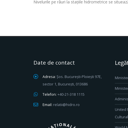
Nivelurile pe râuri la stațiile hidrometrice se situea
Date de contact
Legăt
Adresa:
Șos. București-Ploiești 97E,
Ministe
sector 1, București, 013686
Ministe
Telefon:
+40-21-318 1115
Adminis
Email:
relatii@hidro.ro
United 
Cultura
World M