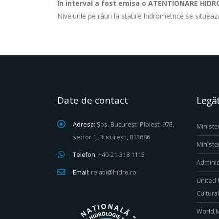
În interval a fost emisa o ATENTIONARE HID
Nivelurile pe râuri la statiile hidrometrice se situea
Date de contact
Legăt
Adresa:
Șos. București-Ploiești 97E,
Ministe
sector 1, București, 013686
Ministe
Telefon:
+40-21-318 1115
Adminis
Email:
relatii@hidro.ro
United 
Cultura
World M