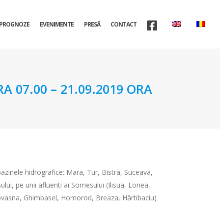
PROGNOZE
EVENIMENTE
PRESĂ
CONTACT
A 07.00 – 21.09.2019 ORA
 bazinele hidrografice: Mara, Tur, Bistra, Suceava,
sului, pe unii afluenti ai Somesului (Ilisua, Lonea,
, Covasna, Ghimbasel, Homorod, Breaza, Hârtibaciu)