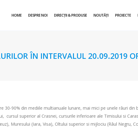
HOME
DESPRE NOI
DIRECŢII & PRODUSE
NOUTĂȚI
PROIECTE
URILOR ÎN INTERVALUL 20.09.2019 OR
ntre 30-90% din mediile multianuale lunare, mai mici pe unele râuri din
lui, cursul superior al Crasnei, cursurile inferioare ale Timisului si Cara
Teuz), Muresului (Iara, Visa), Oltului superior si mijlociu (Râul Negru