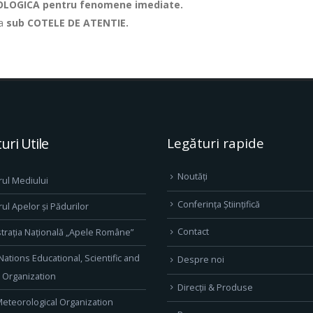
ROLOGICA pentru fenomene imediate.
za
sub COTELE DE ATENTIE.
uri Utile
Legături rapide
Noutăți
rul Mediului
Conferința Științifică
rul Apelor și Pădurilor
Contact
trația Națională „Apele Române”
Nations Educational, Scientific and
Despre noi
l Organization
Direcţii & Produse
eteorological Organization