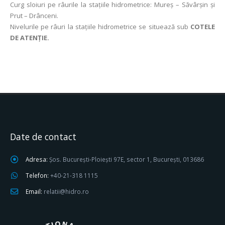
Curg sloiuri pe râurile la stațiile hidrometrice: Mureș – Săvârșin și
Prut – Drânceni.
Nivelurile pe râuri la stațiile hidrometrice se situează sub
COTELE
DE ATENȚIE.
Date de contact
Adresa:
Șos. București-Ploiești 97E, sector 1, București, 013686
Telefon:
+40-21-318 1115
Email:
relatii@hidro.ro