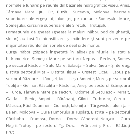
normalele lunare) pe râurile din bazinele hidrografice: Vișeu, Arieș,
Târnava Mare, Jiu, Olt, Buzău, Suceava, Moldova, bazinele
superioare ale Argeșului, Ialomiței, pe cursurile Someșului Mare,
Someșului, cursurile superioare ale Siretului, Trotuşului,
Formaţiunile de gheaţă (gheață la maluri, năboi, pod de gheață,
sloiuri) au fost în intensificare și extindere și sunt prezente pe
majoritatea râurilor din zonele de deal și de munte.
Curge năboi (zăpadă îngheţată în albie) pe râurile la staţiile
hidrometrice: Someșul Mare pe sectorul Nepos – Beclean, Someș
pe sectorul Răstoci – Satu Mare, Sălăuța – Salva, Șieu – Șintereag,
Bistrița sectorul Mița – Bistrița, Ilișua – Cristești Ciceu, Lăpuș pe
sectorul Răzoare – Lăpușel, Iad – Leșu Amonte, Mureș pe sectorul
Toplița – Gelmar, Răstolița – Răstolița, Arieș pe sectorul Scărișoara
– Turda, Târnava Mare pe sectorul Odorheiul Secuiesc – Mihalț,
Galda – Benic, Ampoi – Bărăbanț, Gilort –Turburea, Cerna –
Măciuca, Râul Doamnei – Ciumești, Ialomița – Târgoviște, Ialomița –
Băleni, Moldova – Gura Humorului şi Tupilaţi, Bistriţa – pe sectorul
Cârlibaba – Frumosu, Dorna – Dorna Cândreni, Neagra – Gura
Negrii, Trotuş – pe sectorul Tg. Ocna – Vrânceni şi Prut – Rădăuţi
Prut.