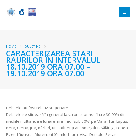
HOME
BULETINE
CARACTERIZAREA STARII
RAURILOR ÎN INTERVALUL
18.10.2019 ORA 07.00 –
19.10.2019 ORA 07.00
Debitele au fost relativ staționare.
Debitele se situează în general la valori cuprinse între 30-90% din
mediile multianuale lunare, mai mici (sub 30%) pe Mara, Tur, Lăpuş,
Nera, Cerna, Jijia, Bârlad, unii afluenţi ai Someșului (Sălăuța, Lonea,
Fizeș, Lăpuş), ai Mureșului (Comlod, Iara, Vișa, Domald, Secaș,