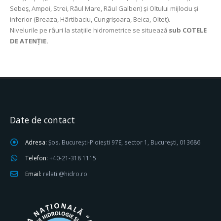
Sebeș, Ampoi, Strei, Râul Mare, Râul Galben) şi Oltului mijlociu și
inferior (Breaza, Hârtibaciu, Cungrișoara, Beica, Olteț).
Nivelurile pe râuri la stațiile hidrometrice se situează
sub COTELE
DE ATENȚIE.
Date de contact
Adresa:
Șos. București-Ploiești 97E, sector 1, București, 013686
Telefon:
+40-21-318 1115
Email:
relatii@hidro.ro