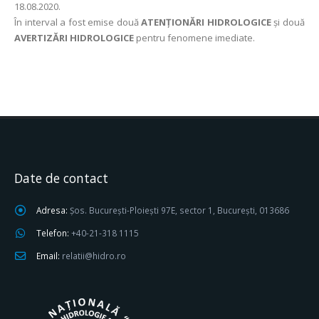
18.08.2020.
În interval a fost emise două
ATENȚIONĂRI HIDROLOGICE
și două
AVERTIZĂRI HIDROLOGICE
pentru fenomene imediate.
Date de contact
Adresa:
Șos. București-Ploiești 97E, sector 1, București, 013686
Telefon:
+40-21-318 1115
Email:
relatii@hidro.ro