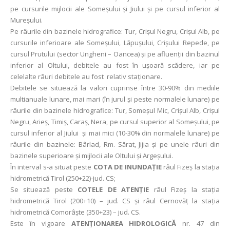
pe cursurile mijlocii ale Someşului şi Jiului şi pe cursul inferior al
Mureşului.
Pe râurile din bazinele hidrografice: Tur, Crişul Negru, Crişul Alb, pe
cursurile inferioare ale Someşului, Lăpuşului, Crişului Repede, pe
cursul Prutului (sector Ungheni – Oancea) şi pe afluenţii din bazinul
inferior al Oltului, debitele au fost în uşoară scădere, iar pe
celelalte râuri debitele au fost relativ staţionare.
Debitele se situează la valori cuprinse între 30-90% din mediile
multianuale lunare, mai mari (în jurul și peste normalele lunare) pe
râurile din bazinele hidrografice: Tur, Someşul Mic, Crișul Alb, Crișul
Negru, Arieş, Timiş, Caraş, Nera, pe cursul superior al Someșului, pe
cursul inferior al Jiului și mai mici (10-30% din normalele lunare) pe
râurile din bazinele: Bârlad, Rm. Sărat, Jijia și pe unele râuri din
bazinele superioare și mijlocii ale Oltului şi Argeşului.
În interval s-a situat peste
COTA DE INUNDAŢIE
râul Fizeş la staţia
hidrometrică Tirol (250+22)-jud. CS;
Se situează peste
COTELE DE ATENȚIE
râul Fizeş la staţia
hidrometrică Tirol (200+10) – jud. CS și râul Cernovăț la stația
hidrometrică Comorâște (350+23) – jud. CS.
Este în vigoare
ATENŢIONAREA HIDROLOGICĂ
nr. 47 din