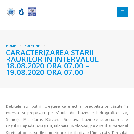
HOME
BULETINE
CARACTERIZAREA STARII
RAURILOR ÎN INTERVALUL
18.08.2020 ORA 07.00 –
19.08.2020 ORA 07.00
Debitele au fost în creştere ca efect al precipitaţiilor căzute în
interval şi propagării pe râurile din bazinele hidrografice: Iza,
Someşul Mic, Caraş, Bârzava, Suceava, bazinele superioare ale
Crişului Repede, Arieşului, Ialomiţei, Moldovei, pe cursul superior al
Siretului, pe cursurile superioare şi mijlocii ale Lăpuşului şi Timişului,