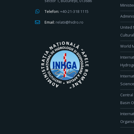
sector 1, București, 013686
Ministe
Telefon:
+40-21-318 1115
Adminis
Email:
relatii@hidro.ro
United 
Cultura
World M
Interna
Hydroge
Interna
Scienc
Central
Basin O
Interna
Organiz