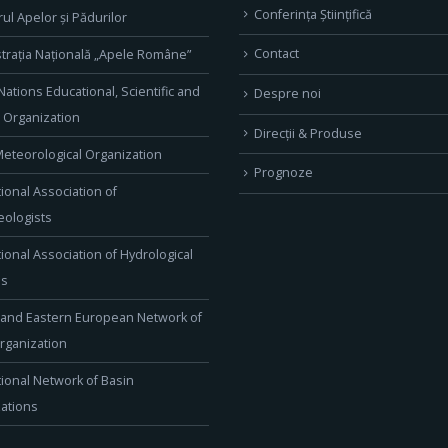
Conferința Științifică
rul Apelor și Pădurilor
Contact
trația Națională „Apele Române”
Nations Educational, Scientific and
Despre noi
l Organization
Direcţii & Produse
eteorological Organization
Prognoze
tional Association of
ologists
tional Association of Hydrological
es
 and Eastern European Network of
rganization
tional Network of Basin
ations