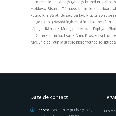
Formaţiunile de gheaţă (gheață la maluri, năboi, p
Moldova, Bistrița, Târnave, bazinele superioare ale
Putna, Rm. Sărat, Buzău, Bârlad, Prut și izolat pe râ
Curge năboi (zăpadă îngheţată în albie) pe râurile
Lăpuș – Răzoare, Mureș pe sectorul Toplița – Glodeni
– Dorna Giumalău, Dorna Arini, Broşteni şi Frumos
Nivelurile pe râuri la stațiile hidrometrice se situea
Date de contact
Legăt
Adresa:
Șos. București-Ploiești 97E,
Ministe