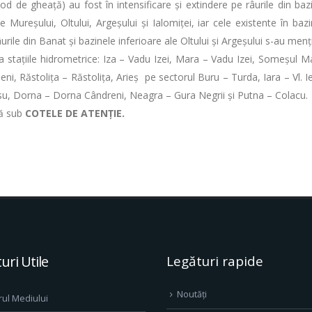
od de gheață) au fost în intensificare și extindere pe râurile din baz
 Mureșului, Oltului, Argeșului și Ialomiței, iar cele existente în ba
urile din Banat și bazinele inferioare ale Oltului și Argeșului s-au men
 la staţiile hidrometrice: Iza – Vadu Izei, Mara – Vadu Izei, Someșul 
, Răstolița – Răstolița, Arieș pe sectorul Buru – Turda, Iara – Vl. Ieri
u, Dorna – Dorna Cândreni, Neagra – Gura Negrii şi Putna – Colacu.
ză sub
COTELE DE ATENȚIE.
uri Utile
Legături rapide
Noutăți
rul Mediului