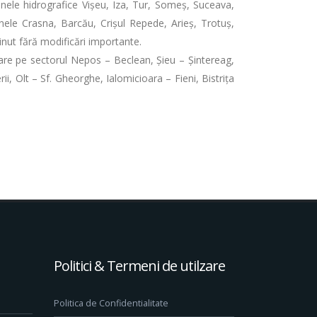
inele hidrografice Vișeu, Iza, Tur, Someș, Suceava,
zinele Crasna, Barcău, Crișul Repede, Arieș, Trotuș,
ținut fără modificări importante.
Mare pe sectorul Nepos – Beclean, Șieu – Șintereag,
i, Olt – Sf. Gheorghe, Ialomicioara – Fieni, Bistriţa
Politici & Termeni de utilzare
Politica de Confidentialitate