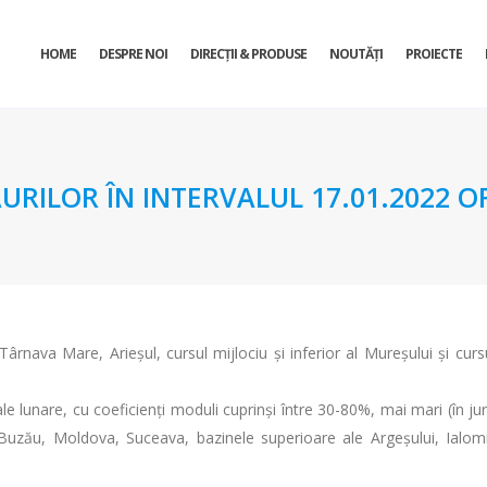
HOME
DESPRE NOI
DIRECŢII & PRODUSE
NOUTĂȚI
PROIECTE
URILOR ÎN INTERVALUL 17.01.2022 OR
ârnava Mare, Arieșul, cursul mijlociu și inferior al Mureșului și cursu
le lunare, cu coeficienţi moduli cuprinşi între 30-80%, mai mari (în jur
 Buzău, Moldova, Suceava, bazinele superioare ale Argeșului, Ialomițe