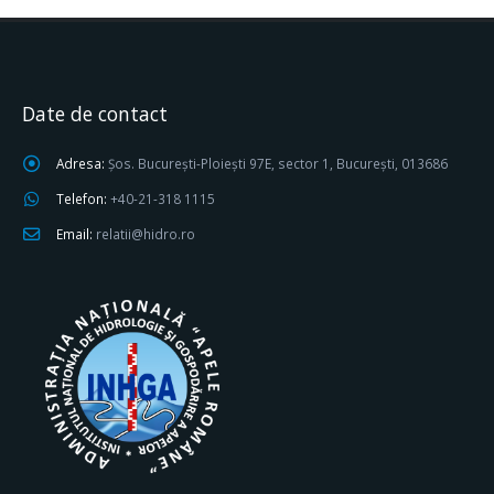
Date de contact
Adresa:
Șos. București-Ploiești 97E, sector 1, București, 013686
Telefon:
+40-21-318 1115
Email:
relatii@hidro.ro