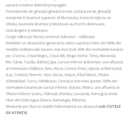
ușoară creștere datorită propagării.
Formaţiunile de gheaţă (gheaţă la mal, izolat pod de gheaţă)
existente în bazinul superior al Mureşului, bazinul mijlociu al
Oltului, bazinele Bistriței și Moldovei au fost în diminuare,
restrângere și eliminare.
Curge năboi pe Mureș sectorul Stânceni – Gălăoaia.
Debitele se situează în general la valori cuprinse între 30-100% din
mediile multianuale lunare, mai mici (sub 30% din normalele lunare)
pe: Crasna, Crişul Negru, Crişul Alb, Bega Veche, Timiş, Moraviţa,
Rm. Sărat, Tazlău, Bârlad, Jijia, cursul inferior al Bistriței, unii afluenţi
ai Someșului (Sălăuţa, Şieu, Ilişua, Lonea, Fizeş, Lăpuş), ai Mureșului
(Luţ, Comlod, Feernic, Vișa, Secaș, Ampoi, Râul Mare), Oltului
(Ghimbăşel, Turcu, Hârtibaciu, Cerna) și mai mari (peste 100% din
normalele lunare) pe cursul inferior al Jiului, Motru, unii afluenți ai
Oltului inferior (Lotru, Olănești, Bistrița, Luncavăț, Iminog) și unele
râuri din Dobrogea (Slava, Hamangia, Râmnic).
Nivelurile pe râuri la stațiile hidrometrice se situează
sub COTELE
DE ATENȚIE.