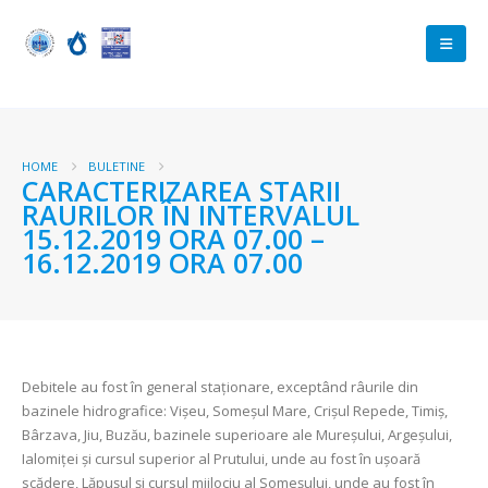
HOME
BULETINE
CARACTERIZAREA STARII
RAURILOR ÎN INTERVALUL
15.12.2019 ORA 07.00 –
16.12.2019 ORA 07.00
Debitele au fost în general staționare, exceptând râurile din
bazinele hidrografice: Vișeu, Someșul Mare, Crișul Repede, Timiș,
Bârzava, Jiu, Buzău, bazinele superioare ale Mureșului, Argeșului,
Ialomiței și cursul superior al Prutului, unde au fost în ușoară
scădere, Lăpușul și cursul mijlociu al Someșului, unde au fost în