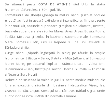
Se situează peste
COTA DE ATENȚIE
râul Urlui la stația
hidrometrică Furculeşti (150+1)-jud. TR.
Formaţiunile de gheaţă (gheaţă la maluri, năboi şi izolat pod de
gheaţă) au fost în uşoară extindere şi intensificare, fiind prezente
în bazinul Olt, bazinele superioare și mijlocii ale Ialomiței, Bistriței,
bazinele superioare ale râurilor Mureș, Arieș, Argeș, Buzău, Putna,
Tazlău, Moldova şi izolat, în bazinele superioare ale Someșului
Mare, Someșului Mic, Crișului Repede și pe unii afluenţi ai
Bârladului şi Jijiei.
Curge năboi (zăpadă înghețată în albie) pe râurile la stațiile
hidrometrice: Sălăuța – Salva, Bistrița – Mița (afluent al Someșului
Mare), Mureș pe sectorul Toplița – Stânceni, Iara – Valea Ierii,
Ialomicioara – Fieni, Bistriţa pe sectorul Dorna Giumalău – Frumosu
şi Neagra-Gura Negrii.
Debitele se situează la valori în jurul și peste mediile multianuale
lunare, exceptând râurile din bazinele hidrografice: Vișeu, Iza,
Crasna, Barcău, Crișuri, Someșul Mic, Târnave, Bârlad și Jijia, unde
sunt cuprinse între 30-90% din normalele lunare.