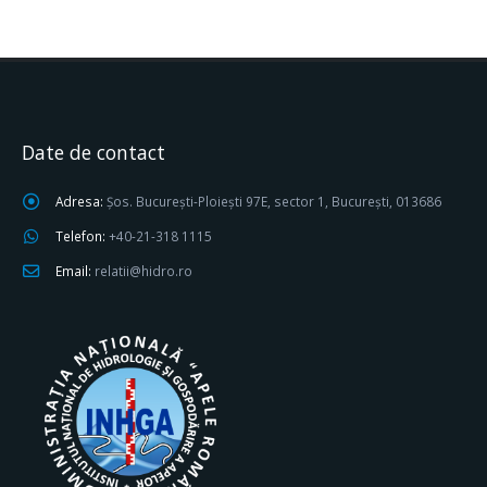
Date de contact
Adresa:
Șos. București-Ploiești 97E, sector 1, București, 013686
Telefon:
+40-21-318 1115
Email:
relatii@hidro.ro