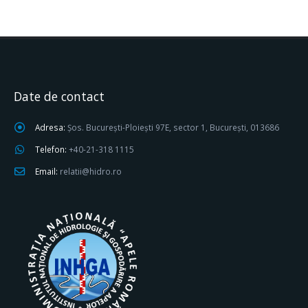
Date de contact
Adresa:
Șos. București-Ploiești 97E, sector 1, București, 013686
Telefon:
+40-21-318 1115
Email:
relatii@hidro.ro