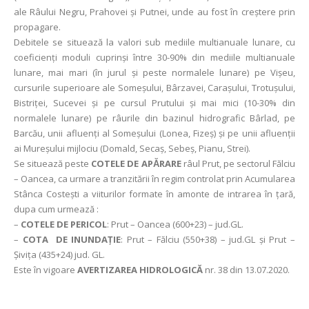
ale Râului Negru, Prahovei și Putnei, unde au fost în creștere prin
propagare.
Debitele se situează la valori sub mediile multianuale lunare, cu
coeficienţi moduli cuprinşi între 30-90% din mediile multianuale
lunare, mai mari (în jurul și peste normalele lunare) pe Vișeu,
cursurile superioare ale Someșului, Bârzavei, Carașului, Trotușului,
Bistriței, Sucevei și pe cursul Prutului şi mai mici (10-30% din
normalele lunare) pe râurile din bazinul hidrografic Bârlad, pe
Barcău, unii afluenți al Someșului (Lonea, Fizeș) și pe unii afluenții
ai Mureșului mijlociu (Domald, Secaș, Sebeș, Pianu, Strei).
Se situează peste
COTELE DE APᾸRARE
râul Prut, pe sectorul Fălciu
– Oancea, ca urmare a tranzitării în regim controlat prin Acumularea
Stânca Costeşti a viiturilor formate în amonte de intrarea în ţară,
dupa cum urmează :
–
COTELE DE PERICOL
: Prut – Oancea (600+23) – jud.GL.
–
COTA DE INUNDAȚIE
: Prut – Fălciu (550+38) – jud.GL și Prut –
Şiviţa (435+24) jud. GL.
Este în vigoare
AVERTIZAREA HIDROLOGICĂ
nr. 38 din 13.07.2020.