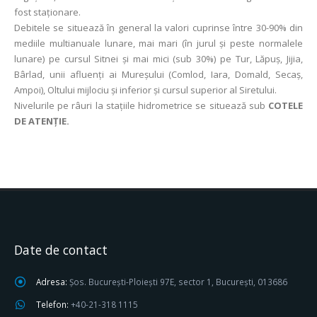
fost staționare.
Debitele se situează în general la valori cuprinse între 30-90% din
mediile multianuale lunare, mai mari (în jurul și peste normalele
lunare) pe cursul Sitnei şi mai mici (sub 30%) pe Tur, Lăpuş, Jijia,
Bârlad, unii afluenţi ai Mureșului (Comlod, Iara, Domald, Secaș,
Ampoi), Oltului mijlociu și inferior şi cursul superior al Siretului.
Nivelurile pe râuri la stațiile hidrometrice se situează sub
COTELE
DE ATENȚIE.
Date de contact
Adresa:
Șos. București-Ploiești 97E, sector 1, București, 013686
Telefon:
+40-21-318 1115