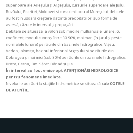
superioare ale Arieșului și Argeșului, cursurile superioare ale Jiului,
Buzăului, Bistriței, Moldovei şi cursul mijlociu al Mureşului, debitele
au fost în ușoară creștere datorită precipitațiilor, sub formă de
aversă, căzute în interval și propagării.
Debitele se situează la valori sub mediile multianuale lunare, cu
coeficienţi moduli cuprinşi între 30-90%, mai mari (în jurul și peste
normalele lunare) pe râurile din bazinele hidrografice: Vișeu,
Vedea, Ialomița, bazinul inferior al Argeșului și pe râurile din
Dobrogea şi mai mici (sub 30%) pe râurile din bazinele hidrografice:
Bistra, Cerna, Rm. Sărat, Bârlad și Jijia.
În interval au fost emise opt ATENȚIONĂRI HIDROLOGICE
pentru fenomene imediate.
Nivelurile pe râuri la stațiile hidrometrice se situează
sub COTELE
DE ATENȚIE.