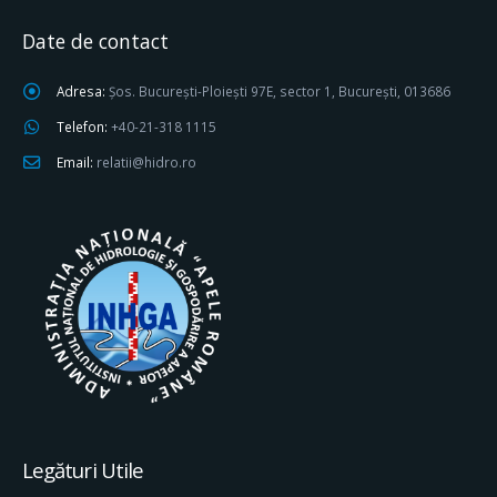
Date de contact
Adresa:
Șos. București-Ploiești 97E, sector 1, București, 013686
Telefon:
+40-21-318 1115
Email:
relatii@hidro.ro
Legături Utile