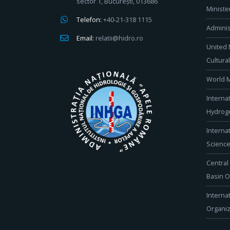
sector 1, București, 013686
Ministe
Telefon:
+40-21-318 1115
Adminis
Email:
relatii@hidro.ro
United 
Cultura
World M
Interna
Hydroge
Interna
Scienc
Central
Basin O
Interna
Organiz