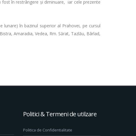
u fost în restrângere și diminuare, iar cele prezente
e lunare) în bazinul superior al Prahovei, pe cursul
 Bistra, Amaradia, Vedea, Rm. Sărat, Tazlău, Bârlad,
Politici & Termeni de utilzare
Politica de Confidentialitate