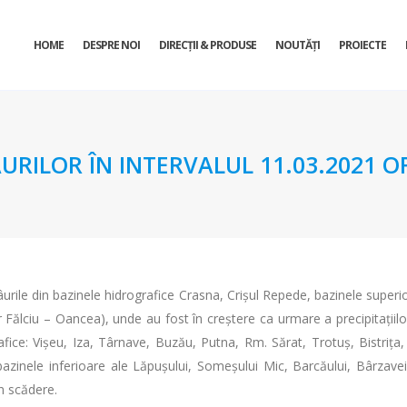
HOME
DESPRE NOI
DIRECŢII & PRODUSE
NOUTĂȚI
PROIECTE
URILOR ÎN INTERVALUL 11.03.2021 OR
urile din bazinele hidrografice Crasna, Crișul Repede, bazinele superioa
 Fălciu – Oancea), unde au fost în creștere ca urmare a precipitațiilor 
afice: Vișeu, Iza, Târnave, Buzău, Putna, Rm. Sărat, Trotuș, Bistrița,
 bazinele inferioare ale Lăpușului, Someșului Mic, Barcăului, Bârzavei,
în scădere.