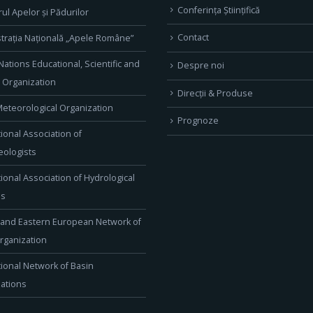
Conferința Științifică
rul Apelor și Pădurilor
Contact
trația Națională „Apele Române”
Nations Educational, Scientific and
Despre noi
l Organization
Direcţii & Produse
eteorological Organization
Prognoze
tional Association of
ologists
tional Association of Hydrological
es
 and Eastern European Network of
rganization
tional Network of Basin
ations