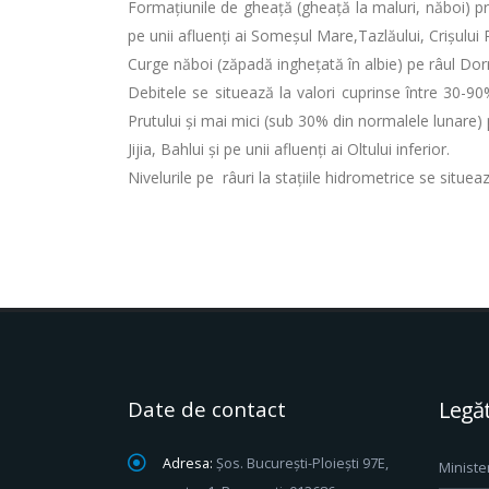
Formaţiunile de gheaţă (gheaţă la maluri, năboi) pre
pe unii afluenți ai Someșul Mare,Tazlăului, Crișului
Curge năboi (zăpadă inghețată în albie) pe râul Dor
Debitele se situează la valori cuprinse între 30-90
Prutului și mai mici (sub 30% din normalele lunare)
Jijia, Bahlui şi pe unii afluenți ai Oltului inferior.
Nivelurile pe râuri la stațiile hidrometrice se situe
Date de contact
Legăt
Adresa:
Șos. București-Ploiești 97E,
Ministe