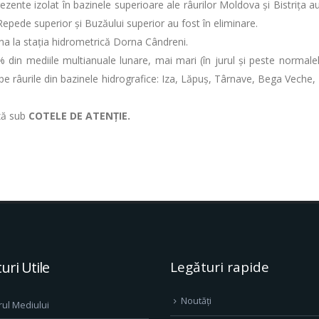
zente izolat în bazinele superioare ale râurilor Moldova și Bistrița a
 Repede superior și Buzăului superior au fost în eliminare.
na la stația hidrometrică Dorna Cândreni.
% din mediile multianuale lunare, mai mari (în jurul și peste normalel
 pe râurile din bazinele hidrografice: Iza, Lăpuș, Târnave, Bega Veche,
ază sub
COTELE DE ATENȚIE.
uri Utile
Legături rapide
Noutăți
rul Mediului